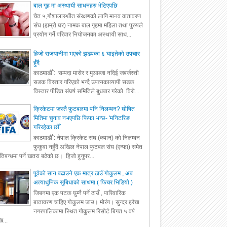
बाल गृह मा अस्थायी साधनहरु भेटिएपछि
चैत ५,गौशालास्थीत संरक्षणको लागि मानव वातावरण
संघ (हाम्रो घर) नामक बाल गृहमा महिला तथा पुरुषले
प्रयोग गर्ने परिवार नियोजनका अस्थायी साध...
हिजो राजधानीमा भएको झडपका ६ घाइतेको उपचार
हुँदै
काठमाडौँ : सम्पदा मासेर र मुआब्जा नदिई जबर्जस्ती
सडक विस्तार गरिएको भन्दै उपत्यकाव्यापी सडक
विस्तार पीडित संघर्ष समितिले बुधबार गरेको विरो...
क्रिकेटमा जस्तै फुटबलमा पनि निलम्बन? घोषित
मितिमा चुनाव नभएपछि फिफा भन्छ- 'मनिटरिङ
गरिरहेका छौँ'
काठमाडौँ : नेपाल क्रिकेट संघ (क्यान) को निलम्बन
फुकुवा नहुँदै अखिल नेपाल फुटबल संघ (एन्फा) समेत
रतिबन्धमा पर्ने खतरा बढेको छ। हिजो हुनुपर...
पूर्वको सान बढाउने एक मात्र ठाउँ गोकुलम , अब
अत्याधुनिक सुबिधाको साथमा ( फिचर भिडियो )
जिबनमा एक पटक घुम्नै पर्ने ठाउँ , पारिवारिक
बातावरण चाहिए गोकुलम जाउ। मोरंग। सुन्दर हरैचा
नगरपालिकामा स्थित गोकुलम रिसोर्ट बिगत ५ वर्ष
ि...