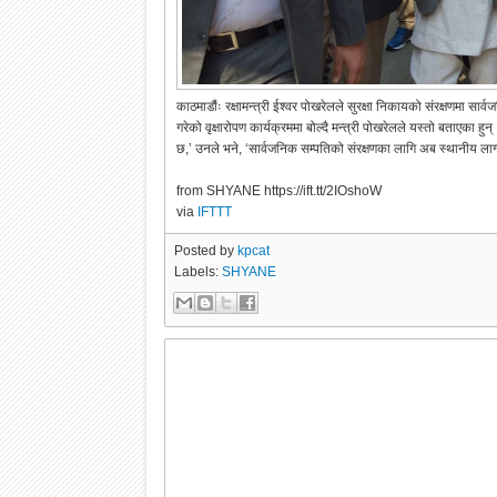
काठमाडौंः रक्षामन्त्री ईश्वर पोखरेलले सुरक्षा निकायको संरक्षणमा
गरेको वृक्षारोपण कार्यक्रममा बोल्दै मन्त्री पोखरेलले यस्तो बताएका 
छ,’ उनले भने, ‘सार्वजनिक सम्पतिको संरक्षणका लागि अब स्थानीय लाग
from SHYANE https://ift.tt/2IOshoW
via
IFTTT
Posted by
kpcat
Labels:
SHYANE