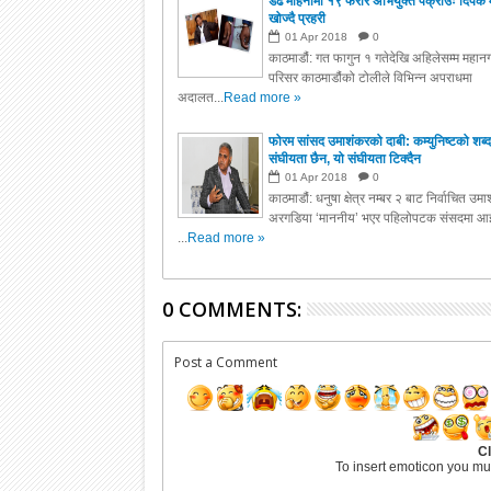
डेढ महिनामा १९ फरार अभियुक्त पक्राउः दिपक 
खोज्दै प्रहरी
01
Apr
2018
0
काठमाडौं: गत फागुन १ गतेदेखि अहिलेसम्म महानग
परिसर काठमाडौंको टोलीले विभिन्न अपराधमा
अदालत...
Read more »
फोरम सांसद उमाशंकरको दाबी: कम्युनिष्टको शब्द
संघीयता छैन, यो संघीयता टिक्दैन
01
Apr
2018
0
काठमाडौं: धनुषा क्षेत्र नम्बर २ बाट निर्वाचित उम
अरगडिया ‘माननीय’ भएर पहिलोपटक संसदमा आइ
...
Read more »
0 COMMENTS:
Post a Comment
Cl
To insert emoticon you mu