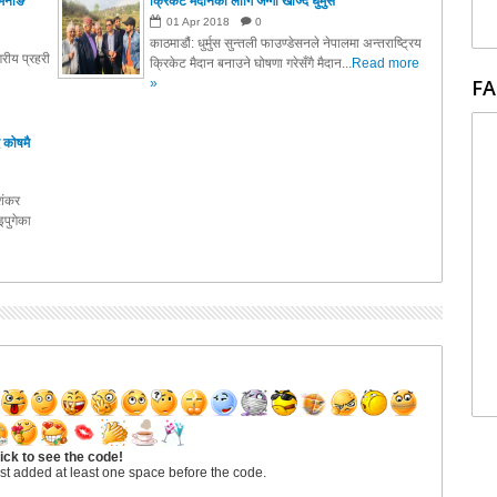
मनाङे
क्रिकेट मैदानको लागि जग्गा खोज्दै धुर्मुस
01
Apr
2018
0
काठमाडौं: धुर्मुस सुन्तली फाउण्डेसनले नेपालमा अन्तराष्ट्रिय
रीय प्रहरी
क्रिकेट मैदान बनाउने घोषणा गरेसँगै मैदान...
Read more
FA
»
 कोषमै
ाशंकर
पुगेका
ick to see the code!
st added at least one space before the code.