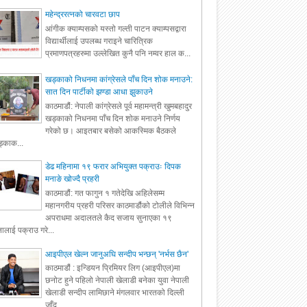
महेन्द्ररत्नको चारवटा छाप
आंगीक क्याम्पसको यस्तो गल्ती पाटन क्याम्पसद्वारा
विद्यार्थीलाई उपलब्ध गराइने चारित्रिक
प्रमाणपत्रहरुमा उल्लेखित कुनै पनि नम्वर हाल क...
खड्काको निधनमा कांग्रेसले पाँच दिन शोक मनाउने:
सात दिन पार्टीको झण्डा आधा झुकाउने
काठमाडौं: नेपाली कांग्रेसले पूर्व महामन्त्री खुमबहादुर
खड्काको निधनमा पाँच दिन शोक मनाउने निर्णय
गरेको छ। आइतबार बसेको आकस्मिक बैठकले
्काक...
डेढ महिनामा १९ फरार अभियुक्त पक्राउः दिपक
मनाङे खोज्दै प्रहरी
काठमाडौं: गत फागुन १ गतेदेखि अहिलेसम्म
महानगरीय प्रहरी परिसर काठमाडौंको टोलीले विभिन्न
अपराधमा अदालतले कैद सजाय सुनाएका १९
ालाई पक्राउ गरे...
आइपीएल खेल्न जानुअघि सन्दीप भन्छन् 'नर्भस छैन'
काठमाडौं : इन्डियन प्रिमियर लिग (आइपीएल)मा
छनोट हुने पहिलो नेपाली खेलाडी बनेका युवा नेपाली
खेलाडी सन्दीप लामिछाने मंगलवार भारतको दिल्ली
जाँद...