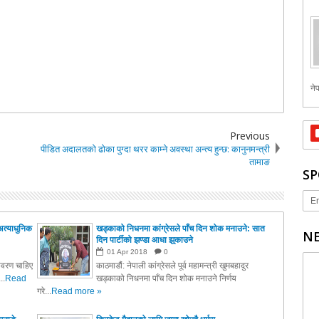
नेप
Previous
पीडित अदालतको ढोका पुग्दा थरर काम्ने अवस्था अन्त्य हुन्छ: कानुनमन्त्री
तामाङ
SP
Er
अत्याधुनिक
खड्काको निधनमा कांग्रेसले पाँच दिन शोक मनाउने: सात
NE
दिन पार्टीको झण्डा आधा झुकाउने
01
Apr
2018
0
तावरण चाहिए
काठमाडौं: नेपाली कांग्रेसले पूर्व महामन्त्री खुमबहादुर
..
Read
खड्काको निधनमा पाँच दिन शोक मनाउने निर्णय
गरे...
Read more »