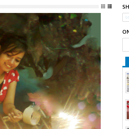
S
Lo
ON