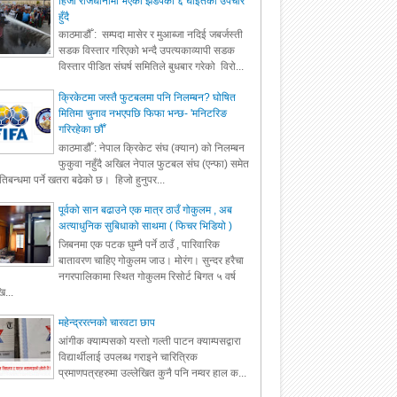
हिजो राजधानीमा भएको झडपका ६ घाइतेको उपचार
हुँदै
काठमाडौँ : सम्पदा मासेर र मुआब्जा नदिई जबर्जस्ती
सडक विस्तार गरिएको भन्दै उपत्यकाव्यापी सडक
विस्तार पीडित संघर्ष समितिले बुधबार गरेको विरो...
क्रिकेटमा जस्तै फुटबलमा पनि निलम्बन? घोषित
मितिमा चुनाव नभएपछि फिफा भन्छ- 'मनिटरिङ
गरिरहेका छौँ'
काठमाडौँ : नेपाल क्रिकेट संघ (क्यान) को निलम्बन
फुकुवा नहुँदै अखिल नेपाल फुटबल संघ (एन्फा) समेत
रतिबन्धमा पर्ने खतरा बढेको छ। हिजो हुनुपर...
पूर्वको सान बढाउने एक मात्र ठाउँ गोकुलम , अब
अत्याधुनिक सुबिधाको साथमा ( फिचर भिडियो )
जिबनमा एक पटक घुम्नै पर्ने ठाउँ , पारिवारिक
बातावरण चाहिए गोकुलम जाउ। मोरंग। सुन्दर हरैचा
नगरपालिकामा स्थित गोकुलम रिसोर्ट बिगत ५ वर्ष
ि...
महेन्द्ररत्नको चारवटा छाप
आंगीक क्याम्पसको यस्तो गल्ती पाटन क्याम्पसद्वारा
विद्यार्थीलाई उपलब्ध गराइने चारित्रिक
प्रमाणपत्रहरुमा उल्लेखित कुनै पनि नम्वर हाल क...