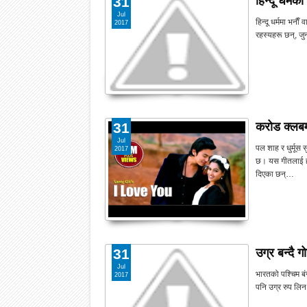
हिन्दू धर्
31
Jul
हिन्दू धर्ममा भना
2017
रहस्यहरू छन्, जु
करोड क्लबमा 
31
Jul
पल शाह र धुर्मू
2017
छ। यस गीतलाई हा
दिएका छन्…
उग्र बन्दै ग
31
Jul
भारतको पश्चिम बं
2017
पनि उग्र रुप लिन