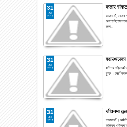
कतार संकट ल
31
Jul
काठमाडौं, साउन 
2017
अन्तराष्ट्रियकरण
कता…
वक्षस्थलका 
31
Jul
भनिन्छ महिलाको व
2017
हुन्छ । त्यहीँ क
जीवनमा ठूला
31
Jul
काठमाडौँ । ज्योति
2017
कतिपय भविष्यमा ह