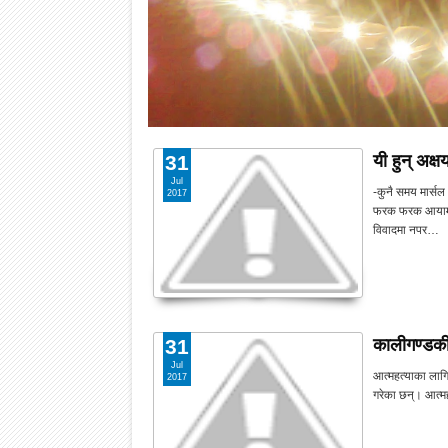
यी हुन् अक्
31
Jul
-कुनै समय मार्स
2017
फरक फरक आयाममा
विवादमा नपर…
कालीगण्डकी
31
Jul
आत्महत्याका लागि
2017
गरेका छन्। आत्मह