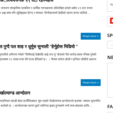
मका अाश्चर्यजनक २९ वटा रहस्यहरू
नेप
ैँ वा सनातन संस्कृतिमा प्रचलित र धार्मिक ग्रन्थहरूमा उल्लिखित हाम्राे धर्ममा २९ वटा यस्ता
न अझ सम्म पनि सुल्झिएका छैनन् र संभवत: तिनीहरूमध्ये केहीकाे रहस्य मानव जातिले…
SP
Read more »
Lo
पुग्दै पल शाह र धुर्मुस सुन्तली “हेर्नुहोस भिडियो “
स सुन्तलीले अभिनय गरेको “तिमीलाई देखेपछि आई लभ यु” बोलको गीत करोड क्लब नजिक पुगेको
NE
लसम्म ९९ लाख भन्दा धेरै पटक हेरिएको छ। । गीतमा सरोज ओली र इन्दिरा जोशीले आवाज
Read more »
ोर्खाल्याण्ड आन्दोलन
गालस्थित पहाडी क्षेत्र दार्जीलिङबाट सुरु भएको गोर्खाल्याण्ड आन्दोलनले क्रमशः समथर भूभागतिर
FA
 थालेको छ । आन्दोलनका कारण ठूलो जातिगत झडप हुनसक्ने भन्दै त्यस क्षेत्रका बासि…