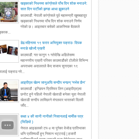
खड्काको निधनमा कांग्रेसले पाँच दिन शोक मनाउने:
सात दिन पार्टीको झण्डा आधा झुकाउने
काठमाडौं: नेपाली कांग्रेसले पूर्व महामन्त्री खुमबहादुर
खड्काको निधनमा पाँच दिन शोक मनाउने निर्णय
गरेको छ। आइतबार बसेको आकस्मिक बैठकले
्काक...
डेढ महिनामा १९ फरार अभियुक्त पक्राउः दिपक
मनाङे खोज्दै प्रहरी
काठमाडौं: गत फागुन १ गतेदेखि अहिलेसम्म
महानगरीय प्रहरी परिसर काठमाडौंको टोलीले विभिन्न
अपराधमा अदालतले कैद सजाय सुनाएका १९
ालाई पक्राउ गरे...
आइपीएल खेल्न जानुअघि सन्दीप भन्छन् 'नर्भस छैन'
काठमाडौं : इन्डियन प्रिमियर लिग (आइपीएल)मा
छनोट हुने पहिलो नेपाली खेलाडी बनेका युवा नेपाली
खेलाडी सन्दीप लामिछाने मंगलवार भारतको दिल्ली
जाँद...
कक्षा ४ की सानी नानीको निसानलाई मार्मीक पत्र
(भिडियो )
नेपाल आइडलको टप-४ मा पुगेका वेजोड प्रतिभाका
धनि प्रतिष्पर्धी हुन् निशान भट्टराई | हजारौ