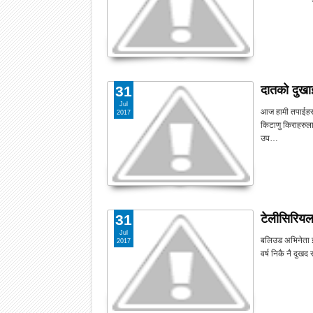
दातको दुखाई
31
Jul
आज हामी तपाईहरु
2017
किटाणु किराहरुला
उप…
टेलीसिरियलक
31
Jul
बलिउड अभिनेता इ
2017
वर्ष निकै नै दुखद