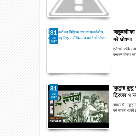
‘बाहुबली’का
31
गरे घोषणा
Jul
2017
एजेन्सी, वर्षकै 
बनाउने घोषणा गर
‘कुटुमा कुट
31
ट्रिजर १ नम
Jul
2017
काठमाडौं। ‘कुटुमा
पर्न सफल भएको छ 