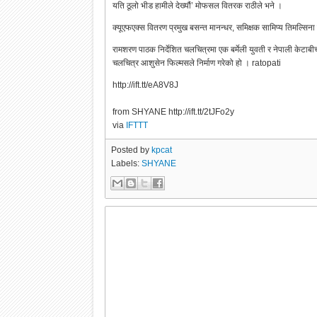
यति ठूलो भीड हामीले देख्यौं’ मोफसल वितरक राठीले भने ।
क्यूएफएक्स वितरण प्रमुख बसन्त मानन्धर, समिक्षक सामिप्य तिमल्सिना
रामशरण पाठक निर्देशित चलचित्रमा एक बर्मेली युवती र नेपाली केटाबी
चलचित्र आशुसेन फिल्मसले निर्माण गरेको हो । ratopati
http://ift.tt/eA8V8J
from SHYANE http://ift.tt/2tJFo2y
via
IFTTT
Posted by
kpcat
Labels:
SHYANE