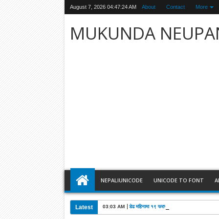
August 7, 2026
04:47:25 AM
About
Contact
More
MUKUNDA NEUPA
NEPALIUNICODE
UNICODE TO FONT
A
Latest
03:03 AM
डेढ महिनामा १९ फरार अभियुक्त पक्राउः दिपक मनाङे 