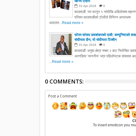
खोज्दै प्रहरी
01
Apr
2018
0
काठमाडौं: गत फागुन १ गतेदेखि अहिलेसम्म महानग
परिसर काठमाडौंको टोलीले विभिन्न अपराधमा
अदालत...
Read more »
फोरम सांसद उमाशंकरको दाबी: कम्युनिष्टको शब्द
संघीयता छैन, यो संघीयता टिक्दैन
01
Apr
2018
0
काठमाडौं: धनुषा क्षेत्र नम्बर २ बाट निर्वाचित उम
अरगडिया ‘माननीय’ भएर पहिलोपटक संसदमा आइ
...
Read more »
0 COMMENTS:
Post a Comment
Cl
To insert emoticon you mu