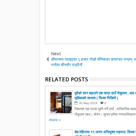
Next
सीमानामा पठाइएका ६ हजार गोर्खा सैनिकका कमाण्डर भन्छन्- 
भन्दैमा चीनसँग लड्दैनौं
RELATED POSTS
पूर्वको सान बढाउने एक मात्र ठाउँ गोकुलम , अब 
सुबिधाको साथमा ( फिचर भिडियो )
30
May
2018
0
जिबनमा एक पटक घुम्नै पर्ने ठाउँ , पारिवारिक बा
गोकुलम जाउ। मोरंग। सुन्दर हरैचा नगरपालिकाम.
more »
डेढ महिनामा १९ फरार अभियुक्त पक्राउः दिपक 