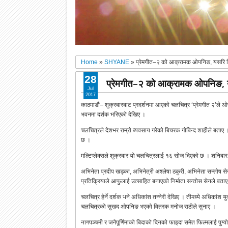
Home
»
SHYANE
»
प्रेमगीत–२ को आक्रामक ओपनिङ, यसरि द
28
प्रेमगीत–२ को आक्रामक ओपनिङ, 
Jul
2017
काठमाडौं– शुक्रबारबाट प्रदर्शनमा आएको चलचित्र ‘प्रेमगीत २’ले ओ
भवनमा दर्शक भरिएको देखिए ।
चलचित्रले देशभर राम्रो ब्यवसाय गरेको बिचरक गोबिन्द शाहीले बता
छ ।
मल्टिप्लेक्सले शुक्रबार यो चलचित्रलाई १६ सोज दिएको छ । शनिबार प
अभिनेता प्रदीप खड्का, अभिनेत्री अश्लेषा ठकुरी, अभिनेता सन्तोष 
प्रतिक्रियाले आफुलाई उत्साहित बनाएको निर्माता सन्तोस सेनले बता
चलचित्र हेर्ने दर्शक भने अधिकांश तन्नेरी देखिए । तीमध्ये अधिकांश
चलचित्रको सुखद ओपनिङ भएको वितरक मनोज राठीले सुनाए ।
नागपञ्चमी र जनैपूर्णिमाको बिदाको दिनको फाइदा समेत फिल्मलाई पुग्