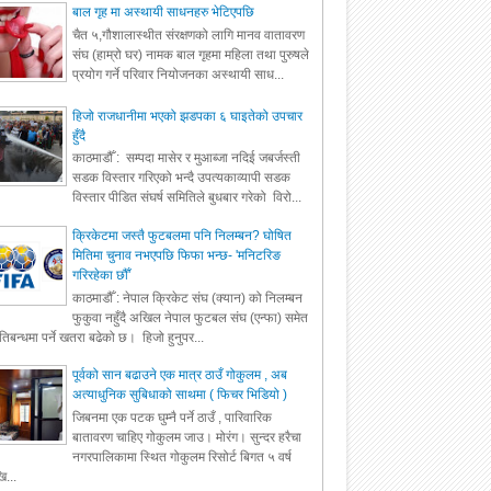
बाल गृह मा अस्थायी साधनहरु भेटिएपछि
चैत ५,गौशालास्थीत संरक्षणको लागि मानव वातावरण
संघ (हाम्रो घर) नामक बाल गृहमा महिला तथा पुरुषले
प्रयोग गर्ने परिवार नियोजनका अस्थायी साध...
हिजो राजधानीमा भएको झडपका ६ घाइतेको उपचार
हुँदै
काठमाडौँ : सम्पदा मासेर र मुआब्जा नदिई जबर्जस्ती
सडक विस्तार गरिएको भन्दै उपत्यकाव्यापी सडक
विस्तार पीडित संघर्ष समितिले बुधबार गरेको विरो...
क्रिकेटमा जस्तै फुटबलमा पनि निलम्बन? घोषित
मितिमा चुनाव नभएपछि फिफा भन्छ- 'मनिटरिङ
गरिरहेका छौँ'
काठमाडौँ : नेपाल क्रिकेट संघ (क्यान) को निलम्बन
फुकुवा नहुँदै अखिल नेपाल फुटबल संघ (एन्फा) समेत
रतिबन्धमा पर्ने खतरा बढेको छ। हिजो हुनुपर...
पूर्वको सान बढाउने एक मात्र ठाउँ गोकुलम , अब
अत्याधुनिक सुबिधाको साथमा ( फिचर भिडियो )
जिबनमा एक पटक घुम्नै पर्ने ठाउँ , पारिवारिक
बातावरण चाहिए गोकुलम जाउ। मोरंग। सुन्दर हरैचा
नगरपालिकामा स्थित गोकुलम रिसोर्ट बिगत ५ वर्ष
ि...