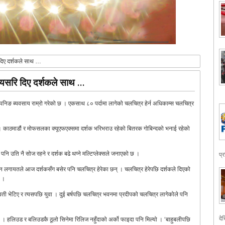
िए दर्शकले साथ …
यसरि दिए दर्शकले साथ …
पनिङ ब्यवसाय राम्रो गरेको छ । एकसाथ ८० पर्दामा लागेको चलचित्र हेर्न अधिकाम्स चलचित्र
ए । काठमाडौं र मोफसलका क्यूएफएक्समा दर्शक भरिभराउ रहेको बितरक गोबिन्दको भनाई रहेको
नि उति नै सोज रहने र दर्शक बढे थप्ने मल्टिप्लेक्सले जनाएको छ ।
प्
सेन लगायतले आज दर्शकसँग बसेर पनि चलचित्र हेरेका छन् । चलचित्र हेरेपछि दर्शकले दिएको
ए ।
 युवती भेटिए र त्यसपछि युवा । दुई बर्षपछि चलचित्र भवनमा प्रदीपको चलचित्र लागेकोले पनि
देख
यो । हलिउड र बलिउडकै ठूलो सिनेमा रिलिज नहुँदाको अर्को फाइदा पनि मिल्यो । ‘बाहुबलीपछि