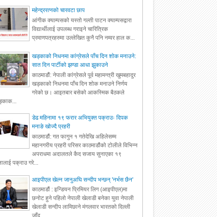
महेन्द्ररत्नको चारवटा छाप
आंगीक क्याम्पसको यस्तो गल्ती पाटन क्याम्पसद्वारा
विद्यार्थीलाई उपलब्ध गराइने चारित्रिक
प्रमाणपत्रहरुमा उल्लेखित कुनै पनि नम्वर हाल क...
खड्काको निधनमा कांग्रेसले पाँच दिन शोक मनाउने:
सात दिन पार्टीको झण्डा आधा झुकाउने
काठमाडौं: नेपाली कांग्रेसले पूर्व महामन्त्री खुमबहादुर
खड्काको निधनमा पाँच दिन शोक मनाउने निर्णय
गरेको छ। आइतबार बसेको आकस्मिक बैठकले
्काक...
डेढ महिनामा १९ फरार अभियुक्त पक्राउः दिपक
मनाङे खोज्दै प्रहरी
काठमाडौं: गत फागुन १ गतेदेखि अहिलेसम्म
महानगरीय प्रहरी परिसर काठमाडौंको टोलीले विभिन्न
अपराधमा अदालतले कैद सजाय सुनाएका १९
ालाई पक्राउ गरे...
आइपीएल खेल्न जानुअघि सन्दीप भन्छन् 'नर्भस छैन'
काठमाडौं : इन्डियन प्रिमियर लिग (आइपीएल)मा
छनोट हुने पहिलो नेपाली खेलाडी बनेका युवा नेपाली
खेलाडी सन्दीप लामिछाने मंगलवार भारतको दिल्ली
जाँद...