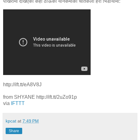
पोखरामा देखिएका केही ठाँऊका यौनकर्मीको चर्तिकला हेरौ भिडीयोमा:
http://ift.tt/eA8V8J
from SHYANE http://ift.tt/2uZo91p
via
IFTTT
kpcat
at
7:49 PM
Share