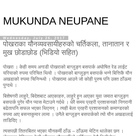
MUKUNDA NEUPANE
Wednesday, July 26, 2017
पोखराका यौनव्यवसायीहरुको चर्तिकला, तानातान र
मुख छोडाछोड (भिडियो सहित)
पोखरा । केही समय अगाडी पोखराको बाग्लुङ्ग बसपार्क अघोषित रेड लाईट
यरियाको रुपमा परिचित थियो । पोखराको बाग्लुङ्ग बसपार्क भन्ने बित्तिकै यौन
अखडाको रुपमा चिनिन्थ्यो । पोखरामा आउने जो कोही पुरुष पनि उक्त ठाँऊमा
पुग्दथे ।
बिशेषगरी लाहुरे, बिदेशबाट आएकाहरु, लाहुरे हुन आएका युवा जमात बाग्लुङ्ग
बसपार्क पुगेर यौन प्यास मेटाउने गर्दथे । धेरै समय प्रहरी प्रशासनको निगरानी
बढेतापनि सफल भएका थिएनन् । त्यही बेला प्रहरी प्रशासनको कमाण्डरको
रुपमा आए बसन्तकुमार लामा । उनैले बाग्लुङ्ग बसपार्कको त्यो यौन अखडालाई
ताडिदिए ।
त्यसपछी तितरबितर भएका यौनकर्मी ठाँऊ – ठाँऊमा भेटिन थालेका छन ।