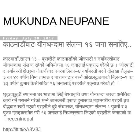
MUKUNDA NEUPANE
Friday, July 28, 2017
काठमाडौंबाट यौनधन्दामा संलग्न १६ जना समातिए..
काठमाडौं,साउन १३ – प्रहरीले काठमाडौंको जोरपाटी र नयाँबस्तीबाट
यौनधन्दामा संलग्न रहेको अभियोगमा १६ जनालाई पक्राउ गरेको छ । जोरपाटी
र नयाँबस्ती क्षेत्रमा गोकर्णेश्वर नगरपालिका–६ नयाँबस्ती बस्ने दोलखा शैलुङ–
३ का ४० वर्षीय निमा तामाङ र नारायणटार बस्ने ओखलढुङगाको बिलन्द–१ का
३३ वर्षीय कुमार केसीसहित १६ जनालाई प्रहरीले पक्राउ गरेको हो ।
छुट्टाछुट्टै स्थानमा घर भाडामा लिई बेश्याबृत्ति तथा यौनधन्दा जस्ता अनैतिक
कार्य गर्ने गराउने गरेको भन्ने जानकारी प्राप्त हुनासाथ महानगरीय प्रहरी बृत्त
बौद्धबाट खटी गएको प्रहरीले दुवै संचालक, यौनधन्दामा संलग्न ८ युवती र ६
पुरुष ग्राहकसमेत गरी १६ जनालाई नियन्त्रणमा लिएको प्रहरीले जनाएको छ
। recentnepal
http://ift.tt/eA8V8J