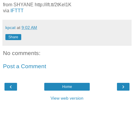
from SHYANE http://ift.tt/2tKeI1K
via
IFTTT
kpcat
at
9:02 AM
Share
No comments:
Post a Comment
‹
›
Home
View web version