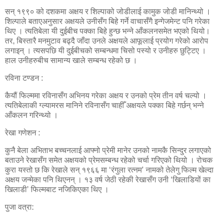
सन् १९९० को दशकमा अक्षय र शिल्पाको जोडीलाई कामुक जोडी मानिन्थ्यो ।
शिल्पाले बताएअनुसार अक्षयले उनीसँग बिहे गर्ने वाचासँगै इन्गेजमेन्ट पनि गरेका
थिए । त्यतिबेला यी दुईबीच पक्का बिहे हुन्छ भन्ने आँकलनसमेत भएको थियो।
तर, बिस्तारै मनमुटाव बढ्दै जाँदा उनले अक्षयले आफूलाई प्रयोग गरेको आरोप
लगाइन् । त्यसपछि यी दुईबीचको सम्बन्धमा चिसो पस्यो र उनीहरु छुट्टिए ।
हाल उनीहरुबीच सामान्य खाले सम्बन्ध रहेको छ ।
रविना टण्डन :
कैयौं फिल्ममा रविनासँग अभिनय गरेका अक्षय र उनको प्रेम तीन वर्ष चल्यो ।
त्यतिबेलाकी ग्ल्यामरस मानिने रविनासँग चाहीँ अक्षयले पक्का बिहे गर्छन् भन्ने
आँकलन गरिन्थ्यो ।
रेखा गणेशन :
कुनै बेला अभिताभ बच्चनलाई आफ्नो प्रेमी मानेर उनको नामकै सिन्दुर लगाएको
बताउने रेखासँग समेत अक्षयको प्रेमसम्बन्ध रहेको चर्चा गरिएको थियो । रोचक
कुरा यस्तो छ कि रेखाले सन् १९६६ मा ‘रंगुला रत्नम’ नामको तेलेगु फिल्म खेल्दा
अक्षय जन्मेका पनि थिएनन् । १३ वर्ष जेठी रहेकी रेखासँग उनी ‘खिलाडियों का
खिलाडी’ फिल्मबाट नजिकिएका थिए ।
पुजा वत्रा: