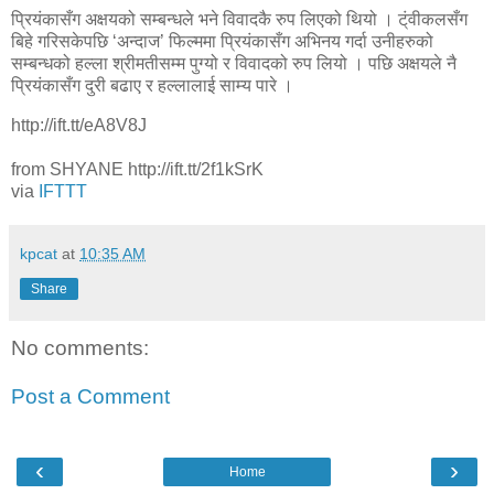
प्रियंकासँग अक्षयको सम्बन्धले भने विवादकै रुप लिएको थियो । ट्ंवीकलसँग
बिहे गरिसकेपछि ‘अन्दाज’ फिल्ममा प्रियंकासँग अभिनय गर्दा उनीहरुको
सम्बन्धको हल्ला श्रीमतीसम्म पुग्यो र विवादको रुप लियो । पछि अक्षयले नै
प्रियंकासँग दुरी बढाए र हल्लालाई साम्य पारे ।
http://ift.tt/eA8V8J
from SHYANE http://ift.tt/2f1kSrK
via
IFTTT
kpcat
at
10:35 AM
Share
No comments:
Post a Comment
‹
›
Home