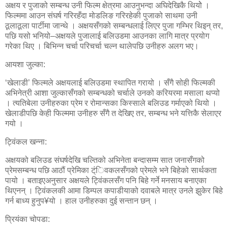
अक्षय र पुजाको सम्बन्ध उनी फिल्म क्षेत्रमा आउनुभन्दा अघिदेखिकै थियोे ।
फिल्ममा आउन संघर्ष गरिरहँदा मोडलिङ गरिरहेकी पुजाको साथमा उनी
ठूलाठूला पार्टीमा जान्थे । अक्षयसँगको सम्बन्धलाई लिएर पुजा गम्भिर थिइन् तर,
पछि यसो भनियो–अक्षयले पुजालाई बलिउडमा आउनका लागि मात्र प्रयोग
गरेका थिए । बिभिन्न चर्चा परिचर्चा चल्न थालेपछि उनीहरु अलग भए।
आयशा जुल्का:
‘खेलाडी’ फिल्मले अक्षयलाई बलिउडमा स्थापित गरायो । सँगै सोही फिल्मकी
अभिनेत्री आशा जुल्कासँगको सम्बन्धको चर्चाले उनको करियरमा मसाला थप्यो
। त्यतिबेला उनीहरुका प्रेम र रोमान्सका किस्साले बलिउड गर्माएको थियो ।
खेलाडीपछि केही फिल्ममा उनीहरु सँगै त देखिए तर, सम्बन्ध भने यत्तिकै सेलाएर
गयो ।
ट्विंकल खन्ना:
अक्षयको बलिउड संघर्षदेखि चल्तिको अभिनेता बन्दासम्म सात जनासँगको
प्रेमसम्बन्ध पछि आठौं प्रेमिका ट्ंिवकलसँगको प्रेमले भने बिहेको सार्थकता
पायो । बताइएअनुसार अक्षयले ट्विंकलसँग पनि बिहे गर्ने मनसाय बनाएका
थिएनन् । ट्विंकलकी आमा डिम्पल कपाडीयाको दवाबले मात्र उनले झुकेर बिहे
गर्न बाध्य हुनुप¥यो । हाल उनीहरुका दुई सन्तान छन् ।
प्रियंका चोपडा: