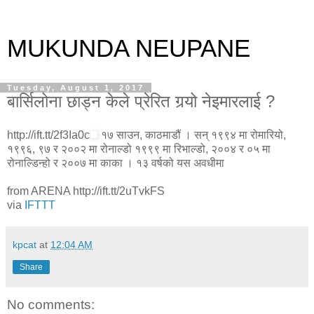
MUKUNDA NEUPANE
Tuesday, August 1, 2017
बार्सिलोना छाड्न केले प्रेरित गर्‍यो नेइमारलाई ?
http://ift.tt/2f3Ia0c
१७ साउन, काठमाडौं । सन् १९९४ मा रोमारियो,
१९९६, ९७ र २००२ मा रोनाल्डो १९९९ मा रिभाल्डो, २००४ र ०५ मा
रोनाल्डिन्हो र २००७ मा काका । १३ वर्षको यस अवधीमा
from ARENA http://ift.tt/2uTvkFS
via
IFTTT
kpcat
at
12:04 AM
Share
No comments: