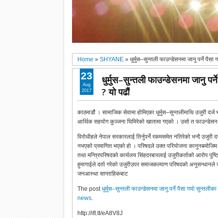
Home
»
SHYANE
»
धुर्मुस–सुन्तली फाउन्डेसनमा जानु पर्ने पै
23
धुर्मुस–सुन्तली फाउन्डेसनमा जानु पर
Aug
? यो पढौं
2017
काठमाडौं । सामाजिक सेवामा होमिएका धुर्मुस–सुन्तलीमाथि उजुरी दर
आर्थिक सहयोग कुञ्जना घिमिरेको खातामा गएको । उसो त फाउन्डेसन
विरोधीहले नेपाल सरकारलाई तिर्नुपर्ने रकमसमेत नतिरेको भन्दै उजुरी 
नभएको प्रमाणित भएको हो । परिषदले उक्त परियोजना कानुनबमोजिम न
तथा मन्त्रिपरिषदको कार्यलय सिंहदरबारलाई उजुरीकर्ताको आरोप पुष्
हुमागाईले दर्ता गरेको उजुरीउपर समाजकल्याण परिषदको अनुसन्धानले स
जनआस्था साप्ताहिकबाट
The post
धुर्मुस–सुन्तली फाउन्डेसनमा जानु पर्ने पैसा गयो सुन्तल
news
.
http://ift.tt/eA8V8J