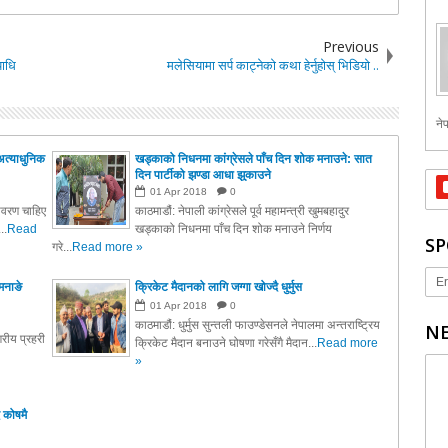
Previous
पाधि
मलेसियामा सर्प काट्नेको कथा हेर्नुहोस् भिडियो ..
नेप
अत्याधुनिक
खड्काको निधनमा कांग्रेसले पाँच दिन शोक मनाउने: सात
दिन पार्टीको झण्डा आधा झुकाउने
01
Apr
2018
0
तावरण चाहिए
काठमाडौं: नेपाली कांग्रेसले पूर्व महामन्त्री खुमबहादुर
..
Read
खड्काको निधनमा पाँच दिन शोक मनाउने निर्णय
SP
गरे...
Read more »
Er
मनाङे
क्रिकेट मैदानको लागि जग्गा खोज्दै धुर्मुस
01
Apr
2018
0
काठमाडौं: धुर्मुस सुन्तली फाउण्डेसनले नेपालमा अन्तराष्ट्रिय
NE
रीय प्रहरी
क्रिकेट मैदान बनाउने घोषणा गरेसँगै मैदान...
Read more
»
 कोषमै