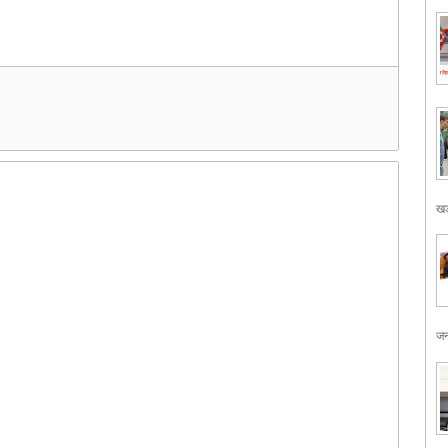
खड
जन