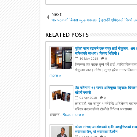
Next
चार पटकको बिजेता न्यू डायमण्डलाई हराउँदै एपिएफले जित्यो उ
RELATED POSTS
पूर्वको सान बढाउने एक मात्र ठाउँ गोकुलम , अब 
सुबिधाको साथमा ( फिचर भिडियो )
30
May
2018
0
जिबनमा एक पटक घुम्नै पर्ने ठाउँ , पारिवारिक बा
गोकुलम जाउ। मोरंग। सुन्दर हरैचा नगरपालिकाम.
more »
डेढ महिनामा १९ फरार अभियुक्त पक्राउः दिपक 
खोज्दै प्रहरी
01
Apr
2018
0
काठमाडौं: गत फागुन १ गतेदेखि अहिलेसम्म महानग
परिसर काठमाडौंको टोलीले विभिन्न अपराधमा
अदालत...
Read more »
फोरम सांसद उमाशंकरको दाबी: कम्युनिष्टको शब्द
संघीयता छैन, यो संघीयता टिक्दैन
01
Apr
2018
0