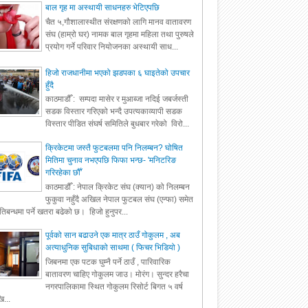
बाल गृह मा अस्थायी साधनहरु भेटिएपछि
चैत ५,गौशालास्थीत संरक्षणको लागि मानव वातावरण
संघ (हाम्रो घर) नामक बाल गृहमा महिला तथा पुरुषले
प्रयोग गर्ने परिवार नियोजनका अस्थायी साध...
हिजो राजधानीमा भएको झडपका ६ घाइतेको उपचार
हुँदै
काठमाडौँ : सम्पदा मासेर र मुआब्जा नदिई जबर्जस्ती
सडक विस्तार गरिएको भन्दै उपत्यकाव्यापी सडक
विस्तार पीडित संघर्ष समितिले बुधबार गरेको विरो...
क्रिकेटमा जस्तै फुटबलमा पनि निलम्बन? घोषित
मितिमा चुनाव नभएपछि फिफा भन्छ- 'मनिटरिङ
गरिरहेका छौँ'
काठमाडौँ : नेपाल क्रिकेट संघ (क्यान) को निलम्बन
फुकुवा नहुँदै अखिल नेपाल फुटबल संघ (एन्फा) समेत
रतिबन्धमा पर्ने खतरा बढेको छ। हिजो हुनुपर...
पूर्वको सान बढाउने एक मात्र ठाउँ गोकुलम , अब
अत्याधुनिक सुबिधाको साथमा ( फिचर भिडियो )
जिबनमा एक पटक घुम्नै पर्ने ठाउँ , पारिवारिक
बातावरण चाहिए गोकुलम जाउ। मोरंग। सुन्दर हरैचा
नगरपालिकामा स्थित गोकुलम रिसोर्ट बिगत ५ वर्ष
ि...