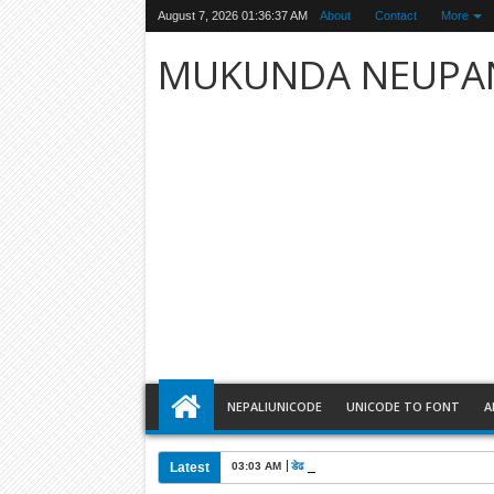
August 7, 2026
01:36:38 AM
About
Contact
More
MUKUNDA NEUPA
NEPALIUNICODE
UNICODE TO FONT
A
Latest
03:03 AM
डेढ महिनामा १९ फरार अभियुक्त पक्राउः दिपक मनाङे 