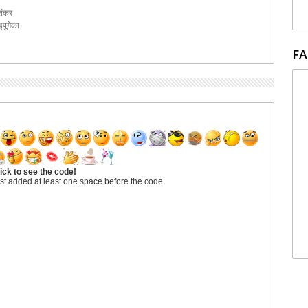
ाशंकर
पुगेका
FA
ick to see the code!
st added at least one space before the code.