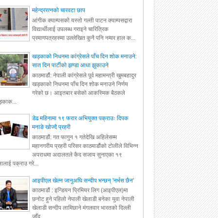
महेन्द्ररत्नको चारवटा छाप
आंगीक क्याम्पसको यस्तो गल्ती पाटन क्याम्पसद्वारा
विद्यार्थीलाई उपलब्ध गराइने चारित्रिक
प्रमाणपत्रहरुमा उल्लेखित कुनै पनि नम्वर हाल क...
खड्काको निधनमा कांग्रेसले पाँच दिन शोक मनाउने:
सात दिन पार्टीको झण्डा आधा झुकाउने
काठमाडौं: नेपाली कांग्रेसले पूर्व महामन्त्री खुमबहादुर
खड्काको निधनमा पाँच दिन शोक मनाउने निर्णय
गरेको छ। आइतबार बसेको आकस्मिक बैठकले
्काक...
डेढ महिनामा १९ फरार अभियुक्त पक्राउः दिपक
मनाङे खोज्दै प्रहरी
काठमाडौं: गत फागुन १ गतेदेखि अहिलेसम्म
महानगरीय प्रहरी परिसर काठमाडौंको टोलीले विभिन्न
अपराधमा अदालतले कैद सजाय सुनाएका १९
ालाई पक्राउ गरे...
आइपीएल खेल्न जानुअघि सन्दीप भन्छन् 'नर्भस छैन'
काठमाडौं : इन्डियन प्रिमियर लिग (आइपीएल)मा
छनोट हुने पहिलो नेपाली खेलाडी बनेका युवा नेपाली
खेलाडी सन्दीप लामिछाने मंगलवार भारतको दिल्ली
जाँद...