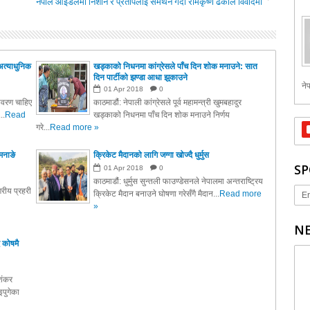
नेपाल आइडलमा निशान र प्रतापलाई समर्थन गर्दा रामकृष्ण ढकाल विवादमा
अत्याधुनिक
खड्काको निधनमा कांग्रेसले पाँच दिन शोक मनाउने: सात
दिन पार्टीको झण्डा आधा झुकाउने
नेप
01
Apr
2018
0
तावरण चाहिए
काठमाडौं: नेपाली कांग्रेसले पूर्व महामन्त्री खुमबहादुर
..
Read
खड्काको निधनमा पाँच दिन शोक मनाउने निर्णय
गरे...
Read more »
मनाङे
क्रिकेट मैदानको लागि जग्गा खोज्दै धुर्मुस
SP
01
Apr
2018
0
काठमाडौं: धुर्मुस सुन्तली फाउण्डेसनले नेपालमा अन्तराष्ट्रिय
रीय प्रहरी
क्रिकेट मैदान बनाउने घोषणा गरेसँगै मैदान...
Read more
Er
»
NE
 कोषमै
ाशंकर
पुगेका