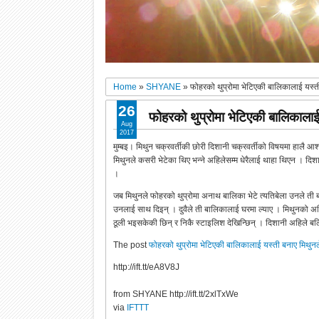
Home
»
SHYANE
»
फोहरको थुप्रोमा भेटिएकी बालिकालाई यस्ती
26
फोहरको थुप्रोमा भेटिएकी बालिकालाई 
Aug
2017
मुम्बइ। मिथुन चक्रवर्तीकी छोरी दिशानी चक्रवर्तीको विषयमा हालै आश
मिथुनले कसरी भेटेका थिए भन्ने अहिलेसम्म धेरैलाई थाहा थिएन । दि
।
जब मिथुनले फोहरको थुप्रोमा अनाथ बालिका भेटे त्यतिबेला उनले ती बा
उनलाई साथ दिइन् । दुवैले ती बालिकालाई घरमा ल्याए । मिथुनको अभ
ठूली भइसकेकी छिन् र निकै स्टाइलिश देखिन्छिन् । दिशानी अहिले ब
The post
फोहरको थुप्रोमा भेटिएकी बालिकालाई यस्ती बनाए मिथुनले
http://ift.tt/eA8V8J
from SHYANE http://ift.tt/2xlTxWe
via
IFTTT