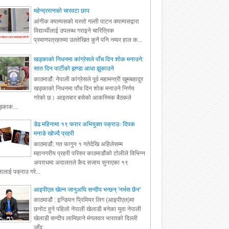
महेन्द्ररत्नको चारवटा छाप
आंगीक क्याम्पसको यस्तो गल्ती पाटन क्याम्पसद्वारा
विद्यार्थीलाई उपलब्ध गराइने चारित्रिक
प्रमाणपत्रहरुमा उल्लेखित कुनै पनि नम्वर हाल क...
खड्काको निधनमा कांग्रेसले पाँच दिन शोक मनाउने:
सात दिन पार्टीको झण्डा आधा झुकाउने
काठमाडौं: नेपाली कांग्रेसले पूर्व महामन्त्री खुमबहादुर
खड्काको निधनमा पाँच दिन शोक मनाउने निर्णय
गरेको छ। आइतबार बसेको आकस्मिक बैठकले
्काक...
डेढ महिनामा १९ फरार अभियुक्त पक्राउः दिपक
मनाङे खोज्दै प्रहरी
काठमाडौं: गत फागुन १ गतेदेखि अहिलेसम्म
महानगरीय प्रहरी परिसर काठमाडौंको टोलीले विभिन्न
अपराधमा अदालतले कैद सजाय सुनाएका १९
ालाई पक्राउ गरे...
आइपीएल खेल्न जानुअघि सन्दीप भन्छन् 'नर्भस छैन'
काठमाडौं : इन्डियन प्रिमियर लिग (आइपीएल)मा
छनोट हुने पहिलो नेपाली खेलाडी बनेका युवा नेपाली
खेलाडी सन्दीप लामिछाने मंगलवार भारतको दिल्ली
जाँद...