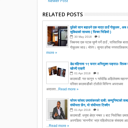
Newer Post
RELATED POSTS
पूर्वको सान बढाउने एक मात्र ठाउँ गोकुलम , अब 
सुबिधाको साथमा ( फिचर भिडियो )
30
May
2018
0
जिबनमा एक पटक घुम्नै पर्ने ठाउँ , पारिवारिक बा
गोकुलम जाउ। मोरंग। सुन्दर हरैचा नगरपालिकाम.
more »
डेढ महिनामा १९ फरार अभियुक्त पक्राउः दिपक 
खोज्दै प्रहरी
01
Apr
2018
0
काठमाडौं: गत फागुन १ गतेदेखि अहिलेसम्म महानग
परिसर काठमाडौंको टोलीले विभिन्न अपराधमा
अदालत...
Read more »
फोरम सांसद उमाशंकरको दाबी: कम्युनिष्टको शब्द
संघीयता छैन, यो संघीयता टिक्दैन
01
Apr
2018
0
काठमाडौं: धनुषा क्षेत्र नम्बर २ बाट निर्वाचित उम
अरगडिया ‘माननीय’ भएर पहिलोपटक संसदमा आइ
...
Read more »