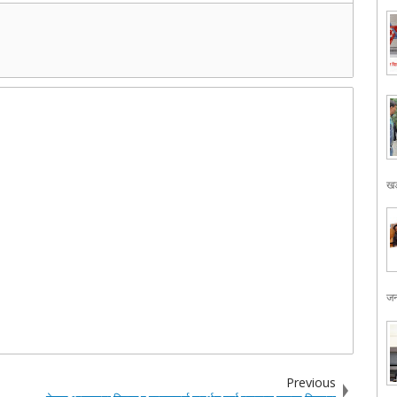
खड
जन
Previous