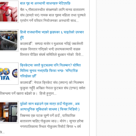
बाल गृह मा अस्थायी साधनहरु भेटिएपछि
चैत ५,गौशालास्थीत संरक्षणको लागि मानव वातावरण
संघ (हाम्रो घर) नामक बाल गृहमा महिला तथा पुरुषले
प्रयोग गर्ने परिवार नियोजनका अस्थायी साध...
हिजो राजधानीमा भएको झडपका ६ घाइतेको उपचार
हुँदै
काठमाडौँ : सम्पदा मासेर र मुआब्जा नदिई जबर्जस्ती
सडक विस्तार गरिएको भन्दै उपत्यकाव्यापी सडक
विस्तार पीडित संघर्ष समितिले बुधबार गरेको विरो...
क्रिकेटमा जस्तै फुटबलमा पनि निलम्बन? घोषित
मितिमा चुनाव नभएपछि फिफा भन्छ- 'मनिटरिङ
गरिरहेका छौँ'
काठमाडौँ : नेपाल क्रिकेट संघ (क्यान) को निलम्बन
फुकुवा नहुँदै अखिल नेपाल फुटबल संघ (एन्फा) समेत
रतिबन्धमा पर्ने खतरा बढेको छ। हिजो हुनुपर...
पूर्वको सान बढाउने एक मात्र ठाउँ गोकुलम , अब
अत्याधुनिक सुबिधाको साथमा ( फिचर भिडियो )
जिबनमा एक पटक घुम्नै पर्ने ठाउँ , पारिवारिक
बातावरण चाहिए गोकुलम जाउ। मोरंग। सुन्दर हरैचा
नगरपालिकामा स्थित गोकुलम रिसोर्ट बिगत ५ वर्ष
ि...