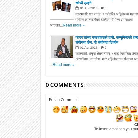
खोज्दै प्रहरी
01
Apr
2018
0
काठमाडौं: गत फागुन १ गतेदेखि अहिलेसम्म महानग
परिसर काठमाडौंको टोलीले विभिन्न अपराधमा
अदालत...
Read more »
फोरम सांसद उमाशंकरको दाबी: कम्युनिष्टको शब्द
संघीयता छैन, यो संघीयता टिक्दैन
01
Apr
2018
0
काठमाडौं: धनुषा क्षेत्र नम्बर २ बाट निर्वाचित उम
अरगडिया ‘माननीय’ भएर पहिलोपटक संसदमा आइ
...
Read more »
0 COMMENTS:
Post a Comment
Cl
To insert emoticon you mu