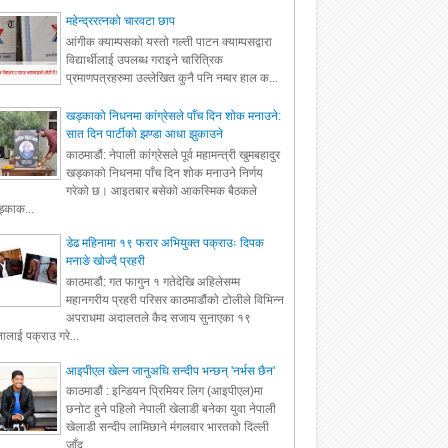
महेन्द्ररत्नको चारवटा छाप
आंगीक क्याम्पसको यस्तो गल्ती पाटन क्याम्पसद्वारा
विद्यार्थीलाई उपलब्ध गराइने चारित्रिक
प्रमाणपत्रहरुमा उल्लेखित कुनै पनि नम्वर हाल क...
खड्काको निधनमा कांग्रेसले पाँच दिन शोक मनाउने:
सात दिन पार्टीको झण्डा आधा झुकाउने
काठमाडौं: नेपाली कांग्रेसले पूर्व महामन्त्री खुमबहादुर
खड्काको निधनमा पाँच दिन शोक मनाउने निर्णय
गरेको छ। आइतबार बसेको आकस्मिक बैठकले
्काक...
डेढ महिनामा १९ फरार अभियुक्त पक्राउः दिपक
मनाङे खोज्दै प्रहरी
काठमाडौं: गत फागुन १ गतेदेखि अहिलेसम्म
महानगरीय प्रहरी परिसर काठमाडौंको टोलीले विभिन्न
अपराधमा अदालतले कैद सजाय सुनाएका १९
ालाई पक्राउ गरे...
आइपीएल खेल्न जानुअघि सन्दीप भन्छन् 'नर्भस छैन'
काठमाडौं : इन्डियन प्रिमियर लिग (आइपीएल)मा
छनोट हुने पहिलो नेपाली खेलाडी बनेका युवा नेपाली
खेलाडी सन्दीप लामिछाने मंगलवार भारतको दिल्ली
जाँद...