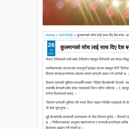
Home
»
SHYANE
»
कुलमानको सोच लाई साथ दिए देश बन्छ: अर्
26
कुलमानको सोच लाई साथ दिए देश बन्छ
Jul
2017
नेपाल टेलिकमले घरमै बसेर टेलिफोन महसुल तिरेजस्तै अब नेपाल विद्य
प्राधिकरणका काउन्टरमा धाउनुपर्ने झन्झट हटाएर महसुल तिर्ने ‘प्रिपे
वितरण केन्द्रअन्तर्गतका क्षेत्रमा यस्तो प्रणाली जडान गर्न लागेको छ 
वितरण प्रणाली भूमिगत बनाएसँगै यसमा ‘रेडियो फ्रिक्वेन्सी नेटवर्क
यसपछि केन्द्रमै बसेर हरेक ग्राहकको मिटर जाँच्न सकिन्छ । र, महसु
मनोज सिलवालले बताए ।
‘वितरण प्रणाली भूमिगत गरी स्मार्ट मिटर जडान गरेपछि ग्राहकले यो सेव
यो सेवा सुरु हुन्छ ।
दुई केन्द्रपछि काठमाडौं उपत्यकामा यो सेवा विस्तार हुनेछ । विस्तारै 
छ । निर्देशनालयका अनुसार महाराजगन्ज र रत्नपार्कअन्तर्गतका करिब ९
बोलपत्र आह्वान गर्ने तयारी छ ।