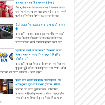
बाल गृह मा अस्थायी साधनहरु भेटिएपछि
चैत ५,गौशालास्थीत संरक्षणको लागि मानव वातावरण
संघ (हाम्रो घर) नामक बाल गृहमा महिला तथा पुरुषले
प्रयोग गर्ने परिवार नियोजनका अस्थायी साध...
हिजो राजधानीमा भएको झडपका ६ घाइतेको उपचार
हुँदै
काठमाडौँ : सम्पदा मासेर र मुआब्जा नदिई जबर्जस्ती
सडक विस्तार गरिएको भन्दै उपत्यकाव्यापी सडक
विस्तार पीडित संघर्ष समितिले बुधबार गरेको विरो...
क्रिकेटमा जस्तै फुटबलमा पनि निलम्बन? घोषित
मितिमा चुनाव नभएपछि फिफा भन्छ- 'मनिटरिङ
गरिरहेका छौँ'
काठमाडौँ : नेपाल क्रिकेट संघ (क्यान) को निलम्बन
फुकुवा नहुँदै अखिल नेपाल फुटबल संघ (एन्फा) समेत
रतिबन्धमा पर्ने खतरा बढेको छ। हिजो हुनुपर...
पूर्वको सान बढाउने एक मात्र ठाउँ गोकुलम , अब
अत्याधुनिक सुबिधाको साथमा ( फिचर भिडियो )
जिबनमा एक पटक घुम्नै पर्ने ठाउँ , पारिवारिक
बातावरण चाहिए गोकुलम जाउ। मोरंग। सुन्दर हरैचा
नगरपालिकामा स्थित गोकुलम रिसोर्ट बिगत ५ वर्ष
ि...