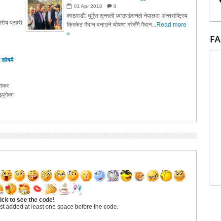
01
Apr
2018
0
काठमाडौं: धुर्मुस सुन्तली फाउण्डेसनले नेपालमा अन्तराष्ट्रिय
रीय प्रहरी
क्रिकेट मैदान बनाउने घोषणा गरेसँगै मैदान...
Read more
»
FA
 कोषमै
ाशंकर
पुगेका
ick to see the code!
st added at least one space before the code.