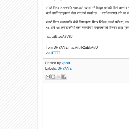
स्मार्ट मिटर जडानपछि ग्राहकले खपत गर्ने विद्युत घरबाटै तिर्न सक
चार्ज नगर्ने ग्राहकको सेवा बन्द गर्ने गरेको छ । ‘प्राधिकरणले पनि य
स्मार्ट मिटर जडानपछि चोरी नियन्त्रण, मिटर रिडिङ, ऊर्जा परीक्षण,
१८ अर्ब ५४ करोड रुपैयाँ ऋण सहयोगमा उपत्यकाको वितरण तथा प्रसा
http://ift.tt/eA8V8J
from SHYANE http://ift.tt/2uEkAuU
via
IFTTT
Posted by
kpcat
Labels:
SHYANE