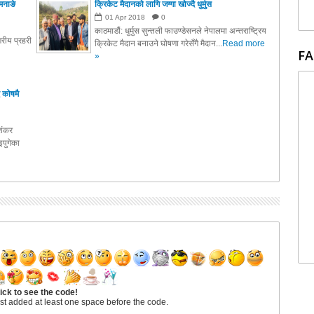
मनाङे
क्रिकेट मैदानको लागि जग्गा खोज्दै धुर्मुस
01
Apr
2018
0
काठमाडौं: धुर्मुस सुन्तली फाउण्डेसनले नेपालमा अन्तराष्ट्रिय
रीय प्रहरी
क्रिकेट मैदान बनाउने घोषणा गरेसँगै मैदान...
Read more
FA
»
 कोषमै
ाशंकर
पुगेका
ick to see the code!
st added at least one space before the code.