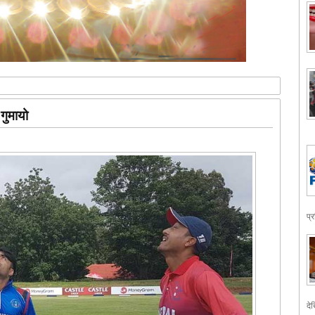
गुमायो
प्
देख