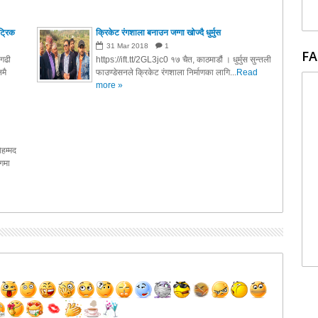
ट्रिक
क्रिकेट रंगशाला बनाउन जग्गा खोज्दै धुर्मुस
31
Mar
2018
1
FA
नगढी
https://ift.tt/2GL3jc0 १७ चैत, काठमाडौं । धुर्मुस सुन्तली
मै
फाउण्डेसनले क्रिकेट रंगशाला निर्माणका लागि...
Read
more »
ोहम्मद
िगमा