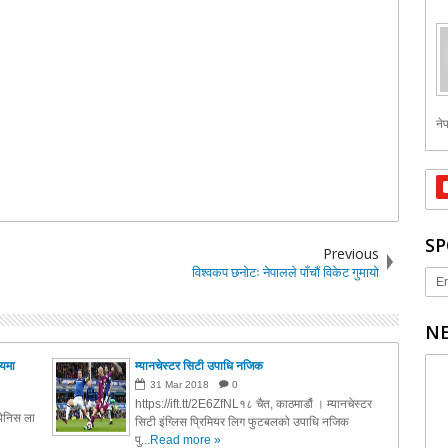
नेप
SP
Previous
विश्वकप छनोटः नेपालले पाँचौं विकेट गुमायो
Er
NE
मयमा
म्यानचेस्टर सिटी उपाधि नजिक
31
Mar
2018
0
https://ift.tt/2E6ZfNL१८ चैत, काठमाडौं । म्यानचेस्टर
पेनिस ला
सिटी इंग्लिस प्रिमियर लिग फुटबलको उपाधि नजिक
पु...
Read more »