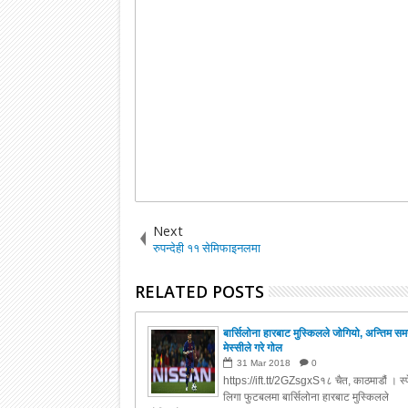
Next
रुपन्देही ११ सेमिफाइनलमा
RELATED POSTS
बार्सिलोना हारबाट मुस्किलले जोगियो, अन्तिम स
मेस्सीले गरे गोल
31
Mar
2018
0
https://ift.tt/2GZsgxS१८ चैत, काठमाडौं । स्
लिगा फुटबलमा बार्सिलोना हारबाट मुस्किलले