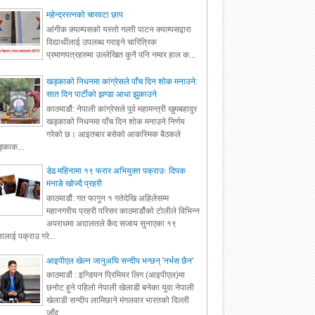
महेन्द्ररत्नको चारवटा छाप
आंगीक क्याम्पसको यस्तो गल्ती पाटन क्याम्पसद्वारा
विद्यार्थीलाई उपलब्ध गराइने चारित्रिक
प्रमाणपत्रहरुमा उल्लेखित कुनै पनि नम्वर हाल क...
खड्काको निधनमा कांग्रेसले पाँच दिन शोक मनाउने:
सात दिन पार्टीको झण्डा आधा झुकाउने
काठमाडौं: नेपाली कांग्रेसले पूर्व महामन्त्री खुमबहादुर
खड्काको निधनमा पाँच दिन शोक मनाउने निर्णय
गरेको छ। आइतबार बसेको आकस्मिक बैठकले
्काक...
डेढ महिनामा १९ फरार अभियुक्त पक्राउः दिपक
मनाङे खोज्दै प्रहरी
काठमाडौं: गत फागुन १ गतेदेखि अहिलेसम्म
महानगरीय प्रहरी परिसर काठमाडौंको टोलीले विभिन्न
अपराधमा अदालतले कैद सजाय सुनाएका १९
ालाई पक्राउ गरे...
आइपीएल खेल्न जानुअघि सन्दीप भन्छन् 'नर्भस छैन'
काठमाडौं : इन्डियन प्रिमियर लिग (आइपीएल)मा
छनोट हुने पहिलो नेपाली खेलाडी बनेका युवा नेपाली
खेलाडी सन्दीप लामिछाने मंगलवार भारतको दिल्ली
जाँद...