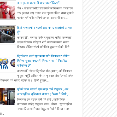
बाल गृह मा अस्थायी साधनहरु भेटिएपछि
चैत ५,गौशालास्थीत संरक्षणको लागि मानव वातावरण
संघ (हाम्रो घर) नामक बाल गृहमा महिला तथा पुरुषले
प्रयोग गर्ने परिवार नियोजनका अस्थायी साध...
हिजो राजधानीमा भएको झडपका ६ घाइतेको उपचार
हुँदै
काठमाडौँ : सम्पदा मासेर र मुआब्जा नदिई जबर्जस्ती
सडक विस्तार गरिएको भन्दै उपत्यकाव्यापी सडक
विस्तार पीडित संघर्ष समितिले बुधबार गरेको विरो...
क्रिकेटमा जस्तै फुटबलमा पनि निलम्बन? घोषित
मितिमा चुनाव नभएपछि फिफा भन्छ- 'मनिटरिङ
गरिरहेका छौँ'
काठमाडौँ : नेपाल क्रिकेट संघ (क्यान) को निलम्बन
फुकुवा नहुँदै अखिल नेपाल फुटबल संघ (एन्फा) समेत
रतिबन्धमा पर्ने खतरा बढेको छ। हिजो हुनुपर...
पूर्वको सान बढाउने एक मात्र ठाउँ गोकुलम , अब
अत्याधुनिक सुबिधाको साथमा ( फिचर भिडियो )
जिबनमा एक पटक घुम्नै पर्ने ठाउँ , पारिवारिक
बातावरण चाहिए गोकुलम जाउ। मोरंग। सुन्दर हरैचा
नगरपालिकामा स्थित गोकुलम रिसोर्ट बिगत ५ वर्ष
ि...