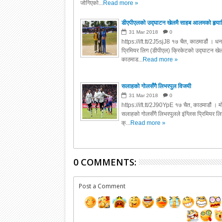
जोगिएको...
Read more »
डीएपीएलको उद्घाटन खेलमै साहब आलमको हृया
31
Mar
2018
0
https://ift.tt/2J5sjJ8 १७ चैत, काठमाडौं । ध
प्रिमियर लिग (डीपीएल) क्रिकेटको उद्घाटन खेल
काठमाड...
Read more »
सलाहको गोलसँगै लिभरपुल विजयी
31
Mar
2018
0
https://ift.tt/2J90YpE १७ चैत, काठमाडौं । म
सलाहको गोलसँगै लिभरपुलले इंग्लिस पि्रमियर ल
क्...
Read more »
0 COMMENTS:
Post a Comment