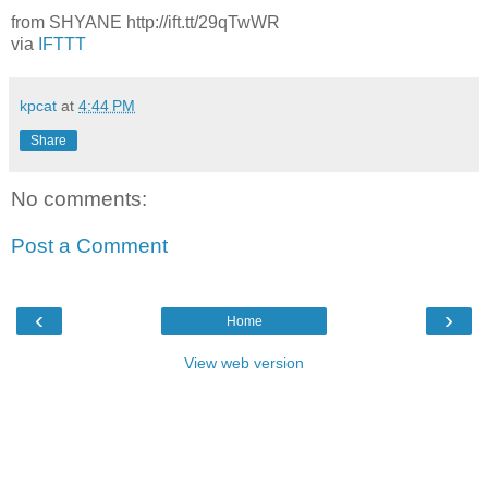
from SHYANE http://ift.tt/29qTwWR
via
IFTTT
kpcat
at
4:44 PM
Share
No comments:
Post a Comment
‹
›
Home
View web version