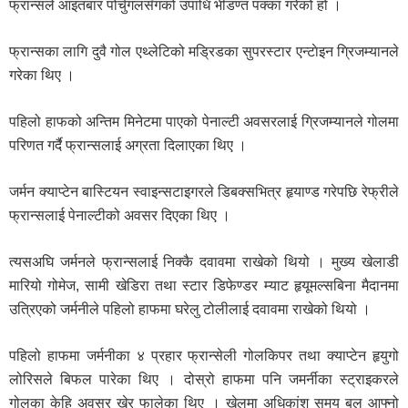
फ्रान्सले आइतबार पोर्चुगलसँगको उपाधि भीडण्त पक्का गरेको हो ।
फ्रान्सका लागि दुवै गोल एथ्लेटिको मडि्रडका सुपरस्टार एन्टाेइन ग्रिजम्यानले
गरेका थिए ।
पहिलो हाफको अन्तिम मिनेटमा पाएको पेनाल्टी अवसरलाई ग्रिजम्यानले गोलमा
परिणत गर्दै फ्रान्सलाई अग्रता दिलाएका थिए ।
जर्मन क्याप्टेन बास्टियन स्वाइन्सटाइगरले डिबक्सभित्र हृयाण्ड गरेपछि रेफ्रीले
फ्रान्सलाई पेनाल्टीको अवसर दिएका थिए ।
त्यसअघि जर्मनले फ्रान्सलाई निक्कै दवावमा राखेको थियो । मुख्य खेलाडी
मारियो गोमेज, सामी खेडिरा तथा स्टार डिफेण्डर म्याट हृयूमल्सबिना मैदानमा
उत्रिएको जर्मनीले पहिलो हाफमा घरेलु टोलीलाई दवावमा राखेको थियो ।
पहिलो हाफमा जर्मनीका ४ प्रहार फ्रान्सेली गोलकिपर तथा क्याप्टेन हृयुगो
लोरिसले बिफल पारेका थिए । दोस्रो हाफमा पनि जमर्नीका स्ट्राइकरले
गोलका केहि अवसर खेर फालेका थिए । खेलमा अधिकांश समय बल आफ्नो