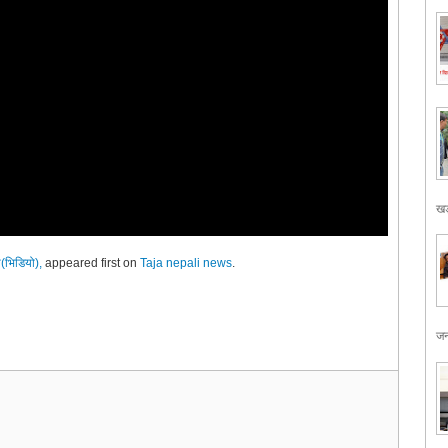
खड
ा(भिडियो),
appeared first on
Taja nepali news
.
जन