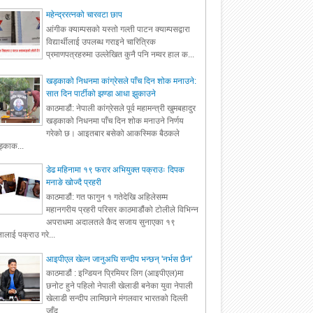
महेन्द्ररत्नको चारवटा छाप
आंगीक क्याम्पसको यस्तो गल्ती पाटन क्याम्पसद्वारा
विद्यार्थीलाई उपलब्ध गराइने चारित्रिक
प्रमाणपत्रहरुमा उल्लेखित कुनै पनि नम्वर हाल क...
खड्काको निधनमा कांग्रेसले पाँच दिन शोक मनाउने:
सात दिन पार्टीको झण्डा आधा झुकाउने
काठमाडौं: नेपाली कांग्रेसले पूर्व महामन्त्री खुमबहादुर
खड्काको निधनमा पाँच दिन शोक मनाउने निर्णय
गरेको छ। आइतबार बसेको आकस्मिक बैठकले
्काक...
डेढ महिनामा १९ फरार अभियुक्त पक्राउः दिपक
मनाङे खोज्दै प्रहरी
काठमाडौं: गत फागुन १ गतेदेखि अहिलेसम्म
महानगरीय प्रहरी परिसर काठमाडौंको टोलीले विभिन्न
अपराधमा अदालतले कैद सजाय सुनाएका १९
ालाई पक्राउ गरे...
आइपीएल खेल्न जानुअघि सन्दीप भन्छन् 'नर्भस छैन'
काठमाडौं : इन्डियन प्रिमियर लिग (आइपीएल)मा
छनोट हुने पहिलो नेपाली खेलाडी बनेका युवा नेपाली
खेलाडी सन्दीप लामिछाने मंगलवार भारतको दिल्ली
जाँद...