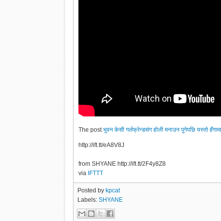
The post
भुवन केसी गर्लफ्रेन्डसंग होली मनाउन पुगेपछि यस्तो हँगाम
http://ift.tt/eA8V8J
from SHYANE http://ift.tt/2F4y8Z8
via
IFTTT
Posted by
kpcat
Labels:
SHYANE