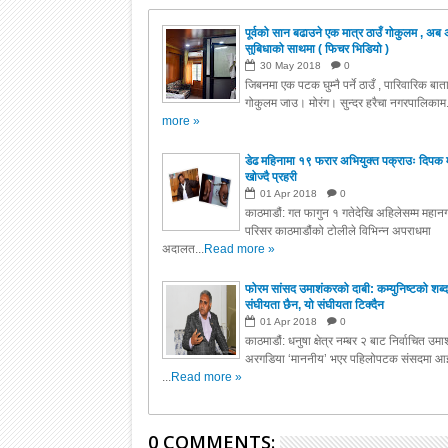
पूर्वको सान बढाउने एक मात्र ठाउँ गोकुलम , अब 
सुबिधाको साथमा ( फिचर भिडियो )
30
May
2018
0
जिबनमा एक पटक घुम्नै पर्ने ठाउँ , पारिवारिक बा
गोकुलम जाउ। मोरंग। सुन्दर हरैचा नगरपालिकाम.
more »
डेढ महिनामा १९ फरार अभियुक्त पक्राउः दिपक 
खोज्दै प्रहरी
01
Apr
2018
0
काठमाडौं: गत फागुन १ गतेदेखि अहिलेसम्म महानग
परिसर काठमाडौंको टोलीले विभिन्न अपराधमा
अदालत...
Read more »
फोरम सांसद उमाशंकरको दाबी: कम्युनिष्टको शब्द
संघीयता छैन, यो संघीयता टिक्दैन
01
Apr
2018
0
काठमाडौं: धनुषा क्षेत्र नम्बर २ बाट निर्वाचित उम
अरगडिया ‘माननीय’ भएर पहिलोपटक संसदमा आइ
...
Read more »
0 COMMENTS: