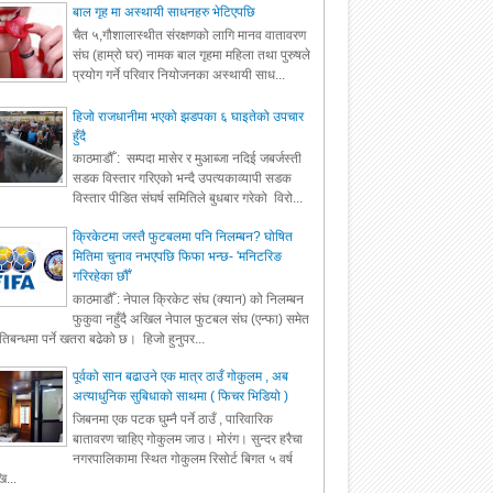
बाल गृह मा अस्थायी साधनहरु भेटिएपछि
चैत ५,गौशालास्थीत संरक्षणको लागि मानव वातावरण
संघ (हाम्रो घर) नामक बाल गृहमा महिला तथा पुरुषले
प्रयोग गर्ने परिवार नियोजनका अस्थायी साध...
हिजो राजधानीमा भएको झडपका ६ घाइतेको उपचार
हुँदै
काठमाडौँ : सम्पदा मासेर र मुआब्जा नदिई जबर्जस्ती
सडक विस्तार गरिएको भन्दै उपत्यकाव्यापी सडक
विस्तार पीडित संघर्ष समितिले बुधबार गरेको विरो...
क्रिकेटमा जस्तै फुटबलमा पनि निलम्बन? घोषित
मितिमा चुनाव नभएपछि फिफा भन्छ- 'मनिटरिङ
गरिरहेका छौँ'
काठमाडौँ : नेपाल क्रिकेट संघ (क्यान) को निलम्बन
फुकुवा नहुँदै अखिल नेपाल फुटबल संघ (एन्फा) समेत
रतिबन्धमा पर्ने खतरा बढेको छ। हिजो हुनुपर...
पूर्वको सान बढाउने एक मात्र ठाउँ गोकुलम , अब
अत्याधुनिक सुबिधाको साथमा ( फिचर भिडियो )
जिबनमा एक पटक घुम्नै पर्ने ठाउँ , पारिवारिक
बातावरण चाहिए गोकुलम जाउ। मोरंग। सुन्दर हरैचा
नगरपालिकामा स्थित गोकुलम रिसोर्ट बिगत ५ वर्ष
ि...