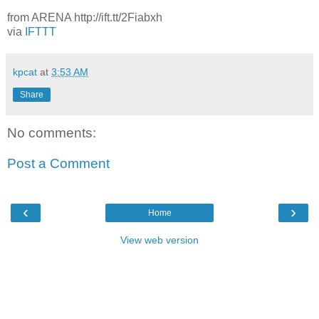
from ARENA http://ift.tt/2Fiabxh
via
IFTTT
kpcat
at
3:53 AM
Share
No comments:
Post a Comment
‹
›
Home
View web version