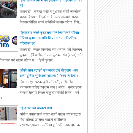
हिजो राजधानीमा भएको झडपका ६ घाइतेको उपचार
हुँदै
काठमाडौँ : सम्पदा मासेर र मुआब्जा नदिई जबर्जस्ती
सडक विस्तार गरिएको भन्दै उपत्यकाव्यापी सडक
विस्तार पीडित संघर्ष समितिले बुधबार गरेको विरो...
क्रिकेटमा जस्तै फुटबलमा पनि निलम्बन? घोषित
मितिमा चुनाव नभएपछि फिफा भन्छ- 'मनिटरिङ
गरिरहेका छौँ'
काठमाडौँ : नेपाल क्रिकेट संघ (क्यान) को निलम्बन
फुकुवा नहुँदै अखिल नेपाल फुटबल संघ (एन्फा) समेत
रतिबन्धमा पर्ने खतरा बढेको छ। हिजो हुनुपर...
पूर्वको सान बढाउने एक मात्र ठाउँ गोकुलम , अब
अत्याधुनिक सुबिधाको साथमा ( फिचर भिडियो )
जिबनमा एक पटक घुम्नै पर्ने ठाउँ , पारिवारिक
बातावरण चाहिए गोकुलम जाउ। मोरंग। सुन्दर हरैचा
नगरपालिकामा स्थित गोकुलम रिसोर्ट बिगत ५ वर्ष
ि...
महेन्द्ररत्नको चारवटा छाप
आंगीक क्याम्पसको यस्तो गल्ती पाटन क्याम्पसद्वारा
विद्यार्थीलाई उपलब्ध गराइने चारित्रिक
प्रमाणपत्रहरुमा उल्लेखित कुनै पनि नम्वर हाल क...