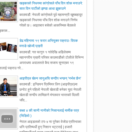
खड्काको निधनमा कांग्रेसले पाँच दिन शोक मनाउने:
सात दिन पार्टीको झण्डा आधा झुकाउने
काठमाडौं: नेपाली कांग्रेसले पूर्व महामन्त्री खुमबहादुर
खड्काको निधनमा पाँच दिन शोक मनाउने निर्णय
गरेको छ। आइतबार बसेको आकस्मिक बैठकले
्काक...
डेढ महिनामा १९ फरार अभियुक्त पक्राउः दिपक
मनाङे खोज्दै प्रहरी
काठमाडौं: गत फागुन १ गतेदेखि अहिलेसम्म
महानगरीय प्रहरी परिसर काठमाडौंको टोलीले विभिन्न
अपराधमा अदालतले कैद सजाय सुनाएका १९
ालाई पक्राउ गरे...
आइपीएल खेल्न जानुअघि सन्दीप भन्छन् 'नर्भस छैन'
काठमाडौं : इन्डियन प्रिमियर लिग (आइपीएल)मा
छनोट हुने पहिलो नेपाली खेलाडी बनेका युवा नेपाली
खेलाडी सन्दीप लामिछाने मंगलवार भारतको दिल्ली
जाँद...
कक्षा ४ की सानी नानीको निसानलाई मार्मीक पत्र
(भिडियो )
नेपाल आइडलको टप-४ मा पुगेका वेजोड प्रतिभाका
धनि प्रतिष्पर्धी हुन् निशान भट्टराई | हजारौ