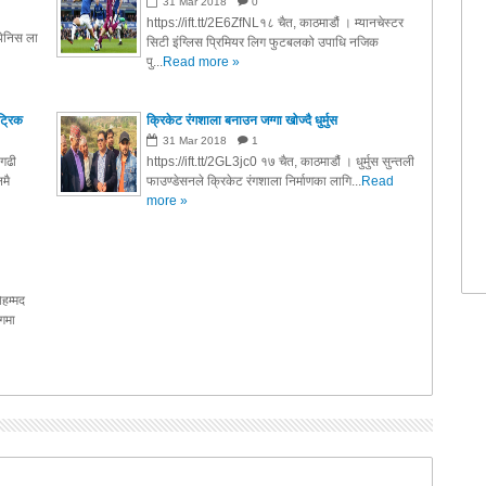
31
Mar
2018
0
https://ift.tt/2E6ZfNL१८ चैत, काठमाडौं । म्यानचेस्टर
पेनिस ला
सिटी इंग्लिस प्रिमियर लिग फुटबलको उपाधि नजिक
पु...
Read more »
ट्रिक
क्रिकेट रंगशाला बनाउन जग्गा खोज्दै धुर्मुस
31
Mar
2018
1
नगढी
https://ift.tt/2GL3jc0 १७ चैत, काठमाडौं । धुर्मुस सुन्तली
मै
फाउण्डेसनले क्रिकेट रंगशाला निर्माणका लागि...
Read
more »
ोहम्मद
िगमा