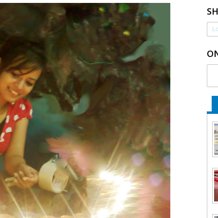
S
Lo
ON