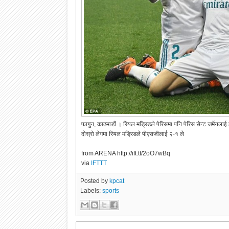
फागुन, काठमाडौं । रियल मड्रिडले पेरिसमा पनि पेरिस सेन्ट जर्मेन
दोस्रो लेगमा रियल मड्रिडले पीएसजीलाई २-१ ले
from ARENA http://ift.tt/2oO7wBq
via
IFTTT
Posted by
kpcat
Labels:
sports