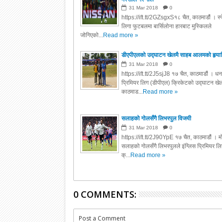
31
Mar
2018
0
https://ift.tt/2GZsgxS१८ चैत, काठमाडौं । स्
लिगा फुटबलमा बार्सिलोना हारबाट मुस्किलले
जोगिएको...
Read more »
डीएपीएलको उद्घाटन खेलमै साहब आलमको हृया
31
Mar
2018
0
https://ift.tt/2J5sjJ8 १७ चैत, काठमाडौं । ध
प्रिमियर लिग (डीपीएल) क्रिकेटको उद्घाटन खेल
काठमाड...
Read more »
सलाहको गोलसँगै लिभरपुल विजयी
31
Mar
2018
0
https://ift.tt/2J90YpE १७ चैत, काठमाडौं । म
सलाहको गोलसँगै लिभरपुलले इंग्लिस पि्रमियर ल
क्...
Read more »
0 COMMENTS:
Post a Comment