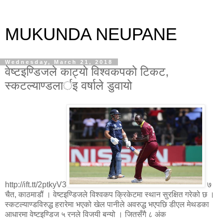
MUKUNDA NEUPANE
Wednesday, March 21, 2018
वेष्टइण्डिजले काट्यो विश्वकपको टिकट,
स्कटल्याण्डलार्इ वर्षाले डुवायो
http://ift.tt/2ptkyV3
७
चैत, काठमाडौं । वेष्टइण्डिजले विश्वकप क्रिकेटमा स्थान सुरक्षित गरेको छ ।
स्कटल्याण्डविरुद्ध हरारेमा भएको खेल पानीले अवरुद्ध भएपछि डीएल मेथडका
आधारमा वेष्टइण्डिज ५ रनले विजयी बन्यो । जितसँगै ८ अंक