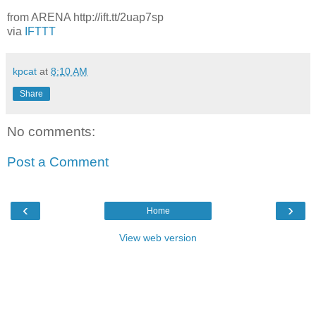
from ARENA http://ift.tt/2uap7sp
via
IFTTT
kpcat
at
8:10 AM
Share
No comments:
Post a Comment
‹
›
Home
View web version