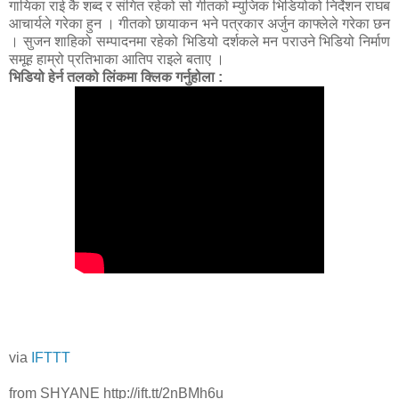
गायिका राई कै शब्द र संगित रहेको सो गीतको म्युजिक भिडियोको निर्देशन राघब
आचार्यले गरेका हुन । गीतको छायाकन भने पत्रकार अर्जुन काफ्लेले गरेका छन
। सुजन शाहिको सम्पादनमा रहेको भिडियो दर्शकले मन पराउने भिडियो निर्माण
समूह हाम्रो प्रतिभाका आतिप राइले बताए ।
भिडियो हेर्न तलको लिंकमा क्लिक गर्नुहोला :
via
IFTTT
from SHYANE http://ift.tt/2nBMh6u