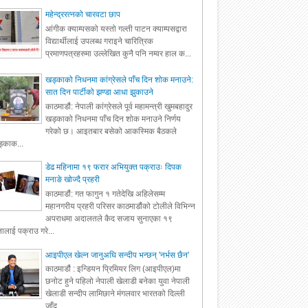
महेन्द्ररत्नको चारवटा छाप
आंगीक क्याम्पसको यस्तो गल्ती पाटन क्याम्पसद्वारा
विद्यार्थीलाई उपलब्ध गराइने चारित्रिक
प्रमाणपत्रहरुमा उल्लेखित कुनै पनि नम्वर हाल क...
खड्काको निधनमा कांग्रेसले पाँच दिन शोक मनाउने:
सात दिन पार्टीको झण्डा आधा झुकाउने
काठमाडौं: नेपाली कांग्रेसले पूर्व महामन्त्री खुमबहादुर
खड्काको निधनमा पाँच दिन शोक मनाउने निर्णय
गरेको छ। आइतबार बसेको आकस्मिक बैठकले
्काक...
डेढ महिनामा १९ फरार अभियुक्त पक्राउः दिपक
मनाङे खोज्दै प्रहरी
काठमाडौं: गत फागुन १ गतेदेखि अहिलेसम्म
महानगरीय प्रहरी परिसर काठमाडौंको टोलीले विभिन्न
अपराधमा अदालतले कैद सजाय सुनाएका १९
ालाई पक्राउ गरे...
आइपीएल खेल्न जानुअघि सन्दीप भन्छन् 'नर्भस छैन'
काठमाडौं : इन्डियन प्रिमियर लिग (आइपीएल)मा
छनोट हुने पहिलो नेपाली खेलाडी बनेका युवा नेपाली
खेलाडी सन्दीप लामिछाने मंगलवार भारतको दिल्ली
जाँद...