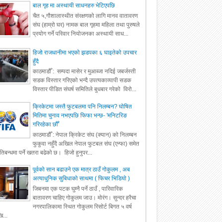
बाल गृह मा अस्थायी साधनहरु भेटिएपछि
चैत ५,गौशालास्थीत संरक्षणको लागि मानव वातावरण
संघ (हाम्रो घर) नामक बाल गृहमा महिला तथा पुरुषले
प्रयोग गर्ने परिवार नियोजनका अस्थायी साध...
हिजो राजधानीमा भएको झडपका ६ घाइतेको उपचार
हुँदै
काठमाडौँ : सम्पदा मासेर र मुआब्जा नदिई जबर्जस्ती
सडक विस्तार गरिएको भन्दै उपत्यकाव्यापी सडक
विस्तार पीडित संघर्ष समितिले बुधबार गरेको विरो...
क्रिकेटमा जस्तै फुटबलमा पनि निलम्बन? घोषित
मितिमा चुनाव नभएपछि फिफा भन्छ- 'मनिटरिङ
गरिरहेका छौँ'
काठमाडौँ : नेपाल क्रिकेट संघ (क्यान) को निलम्बन
फुकुवा नहुँदै अखिल नेपाल फुटबल संघ (एन्फा) समेत
रतिबन्धमा पर्ने खतरा बढेको छ। हिजो हुनुपर...
पूर्वको सान बढाउने एक मात्र ठाउँ गोकुलम , अब
अत्याधुनिक सुबिधाको साथमा ( फिचर भिडियो )
जिबनमा एक पटक घुम्नै पर्ने ठाउँ , पारिवारिक
बातावरण चाहिए गोकुलम जाउ। मोरंग। सुन्दर हरैचा
नगरपालिकामा स्थित गोकुलम रिसोर्ट बिगत ५ वर्ष
ि...