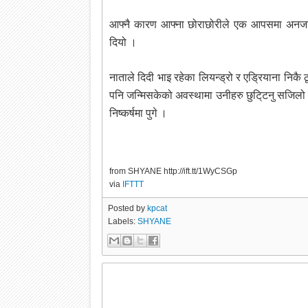
आफ्नै कारण आफ्ना छोराछोरीले एक आपसमा अनजान भ
दियो ।
नाताले दिदी भाइ रहेका लियन्ड्रो र एडि्रयाना निकै
पनि जन्मिसकेको अवस्थामा उनीहरु छुटि्टनु सजिलो थ
निष्कर्षमा पुगे ।
from SHYANE http://ift.tt/1WyCSGp
via
IFTTT
Posted by
kpcat
Labels:
SHYANE