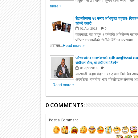
गोकुलम जाउ। मोरंग। सुन्दर हरैचा नगरपालिकाम.
more »
डेढ महिनामा १९ फरार अभियुक्त पक्राउः दिपक 
खोज्दै प्रहरी
01
Apr
2018
0
काठमाडौं: गत फागुन १ गतेदेखि अहिलेसम्म महानग
परिसर काठमाडौंको टोलीले विभिन्न अपराधमा
अदालत...
Read more »
फोरम सांसद उमाशंकरको दाबी: कम्युनिष्टको शब्द
संघीयता छैन, यो संघीयता टिक्दैन
01
Apr
2018
0
काठमाडौं: धनुषा क्षेत्र नम्बर २ बाट निर्वाचित उम
अरगडिया ‘माननीय’ भएर पहिलोपटक संसदमा आइ
...
Read more »
0 COMMENTS:
Post a Comment