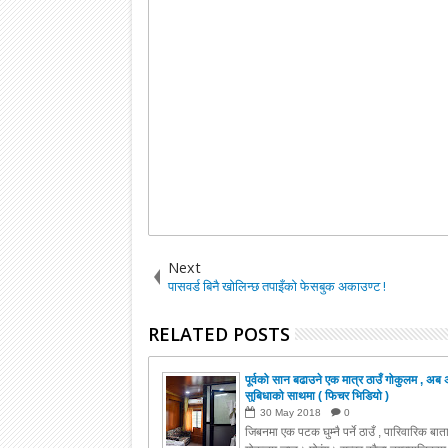
Next
पासवर्ड बिनै खोलिन्छ तपाइँको फेसबुक अकाउण्ट !
RELATED POSTS
पूर्वको सान बढाउने एक मात्र ठाउँ गोकुलम , अब 
सुबिधाको साथमा ( फिचर भिडियो )
30
May
2018
0
जिबनमा एक पटक घुम्नै पर्ने ठाउँ , पारिवारिक बा