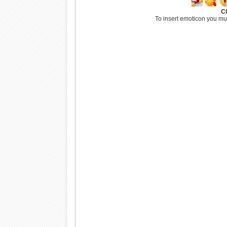
Cl
To insert emoticon you mu