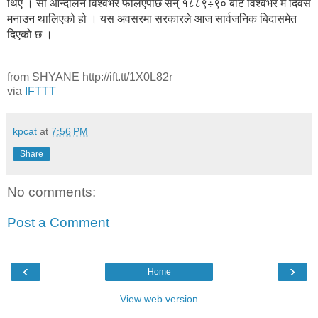
थिए । सो आन्दोलन विश्वभर फैलिएपछि सन् १८८९÷९० बाट विश्वभर मे दिवस
मनाउन थालिएको हो । यस अवसरमा सरकारले आज सार्वजनिक बिदासमेत
दिएको छ ।
from SHYANE http://ift.tt/1X0L82r
via
IFTTT
kpcat
at
7:56 PM
Share
No comments:
Post a Comment
‹
›
Home
View web version