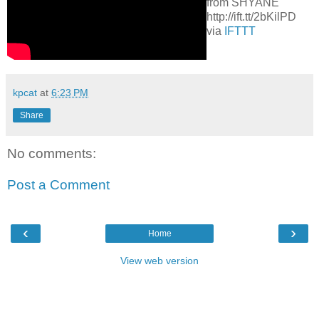
from SHYANE
http://ift.tt/2bKilPD
via
IFTTT
kpcat
at
6:23 PM
Share
No comments:
Post a Comment
‹
›
Home
View web version