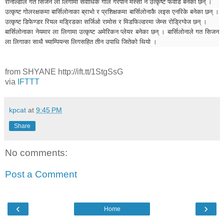
रोनाल्डोले गत सिजन ला लिगामा सर्वाधिक गोल गरेपनि मेस्सी नै उत्कृष्ट फवार्ड बनेका छन् ।
उत्कृष्ट गोलरक्षकमा बार्सिलोनाका ब्राभो र प्रशिक्षकमा बार्सिलोनाकै लइस एनरिके बनेका छन् ।
उत्कृष्ट डिफेण्डर रियल मड्रिडका सर्जिओ रामोस र मिडफिल्डरमा जेम्स रोडि्रग्वेज छन् ।
बार्सिलोनाका नेयमार ला लिगामा उत्कृष्ट अमेरिकन प्लेयर बनेका छन् । बार्सिलोनाले गत सिजन
ला लिगाका साथै च्याम्पियन्स लिगसहित तीन उपाधि जितेको थियो ।
from SHYANE http://ift.tt/1StgSsG
via
IFTTT
kpcat
at
9:45 PM
Share
No comments:
Post a Comment
‹
›
Home