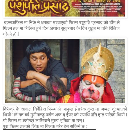
बक्सअफिस मा निकै नै धमाका मच्चाएको फिल्म पशुपति प्रसाद को टीम ले
फिल्म हल मा रिलिज हुने दिन अर्थात सुक्रबार कै दिन युटुब मा पनि रिलिज
गरेको हो l
दिपेन्द्र के खनाल निर्देशित फिल्म ले आफुलाई हरेक कुरा मा अब्बल तुल्याएको
थियो भने गत बर्ष मुभीमाण्डु पर्शन अफ द ईयर को उपाधि पनि हात पारेको थियो l
यो फिल्म मा खगेन्द्र लामिछाने मुख्य भूमिका मा छन् l
पुरा फिल्म तलको लिंक मा क्लिक गरेर हेर्न सकिने छ :