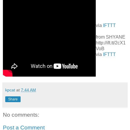
via
IFTTT
from SHYANE
http://ift.tt/2cX1
VoB
via
IFTTT
kpcat
at
7:44 AM
Share
No comments:
Post a Comment