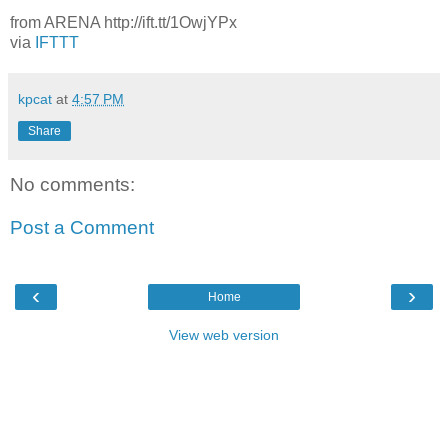
from ARENA http://ift.tt/1OwjYPx
via
IFTTT
kpcat
at
4:57 PM
Share
No comments:
Post a Comment
‹
›
Home
View web version