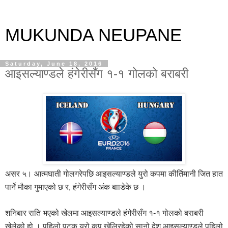
MUKUNDA NEUPANE
Saturday, June 18, 2016
आइसल्याण्डले हंगेरीसँग १-१ गोलको बराबरी
असर ५। आत्मघाती गोलगरेपछि
आइस
ल्याण्डले युरो कपमा कीर्तिमानी जित हात
पार्ने मौका गुमाएको छ र, हंगेरीसँग अंक बााडेके छ ।
शनिबार राति भएको खेलमा आइसल्याण्डले हंगेरीसँग १-१ गोलको बराबरी
खेलेको हो । पहिलो पटक युरो कप खेलिरहेको सानो देश आइसल्याण्डले पहिलो