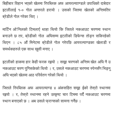
बिहीबार विहान भएको खेलमा रिपब्लिक अफ आयरल्यााण्डले उपाधिको दाबेदार
इटलीलाई १-० गोल अन्तरले हरायो । उसको जितमा खेलको अन्तिमतिर
ब्रेडीले गोल गरेका थिए ।
मार्टिन ओ’निलको टिमलार्ए थाहा थियो कि जितले नकआउट चरणमा स्थान
बनाउने छ तर, ब्रेडीको गोल अघिसम्म इटलीको डिफेन्स तोड्न सकिरहेको
थिएन । ८५ औं मिनेटमा ब्रेडीले गोल गरेपछि आयरल्याण्डका खेलाडी र
समर्थकहरुले एक साथ खुसी मनाए ।
इटलीको हाकमा हार केही फरक रहृयो । समूह चरणको अन्तिम खेल अघि नै उ
नकआउट चरण पुगिसकेको थियो । र, उसले नकआउट चरणमा स्पेनसँग भिड्नु
अघि भएको खेलमा आठ परिर्वतन गरेको थियो ।
जितले रिपब्लिक अफ आयरल्याण्ड ४ अंकसहित समूह ईको तेस्रो स्थानमा
रहृयो । र, तेस्रो स्थानमा रहने उत्कृष्ट चार टिममा पर्दै नकआउट चरणमा
स्थान बनाएको छ । अब उसले फ्रान्सको सामना गर्नेछ ।