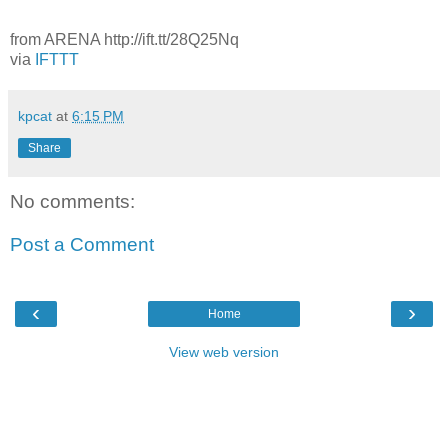
from ARENA http://ift.tt/28Q25Nq
via
IFTTT
kpcat
at
6:15 PM
Share
No comments:
Post a Comment
‹
›
Home
View web version