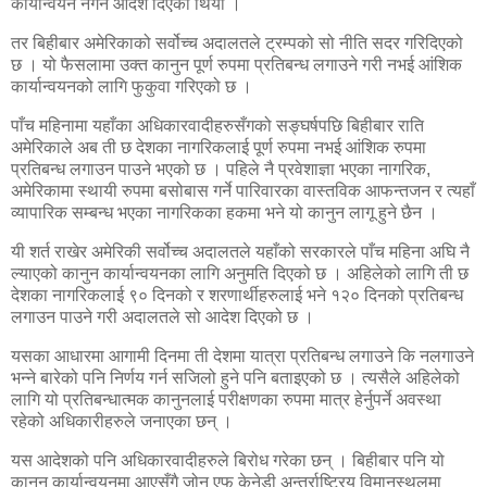
कार्यान्वयन नगर्न आदेश दिएको थियो ।
तर बिहीबार अमेरिकाको सर्वोच्च अदालतले ट्रम्पको सो नीति सदर गरिदिएको
छ । यो फैसलामा उक्त कानुन पूर्ण रुपमा प्रतिबन्ध लगाउने गरी नभई आंशिक
कार्यान्वयनको लागि फुकुवा गरिएको छ ।
पाँच महिनामा यहाँका अधिकारवादीहरुसँगको सङ्घर्षपछि बिहीबार राति
अमेरिकाले अब ती छ देशका नागरिकलाई पूर्ण रुपमा नभई आंशिक रुपमा
प्रतिबन्ध लगाउन पाउने भएको छ । पहिले नै प्रवेशाज्ञा भएका नागरिक,
अमेरिकामा स्थायी रुपमा बसोबास गर्ने पारिवारका वास्तविक आफन्तजन र त्यहाँ
व्यापारिक सम्बन्ध भएका नागरिकका हकमा भने यो कानुन लागू हुने छैन ।
यी शर्त राखेर अमेरिकी सर्वोच्च अदालतले यहाँको सरकारले पाँच महिना अघि नै
ल्याएको कानुन कार्यान्वयनका लागि अनुमति दिएको छ । अहिलेको लागि ती छ
देशका नागरिकलाई ९० दिनको र शरणार्थीहरुलाई भने १२० दिनको प्रतिबन्ध
लगाउन पाउने गरी अदालतले सो आदेश दिएको छ ।
यसका आधारमा आगामी दिनमा ती देशमा यात्रा प्रतिबन्ध लगाउने कि नलगाउने
भन्ने बारेको पनि निर्णय गर्न सजिलो हुने पनि बताइएको छ । त्यसैले अहिलेको
लागि यो प्रतिबन्धात्मक कानुनलाई परीक्षणका रुपमा मात्र हेर्नुपर्ने अवस्था
रहेको अधिकारीहरुले जनाएका छन् ।
यस आदेशको पनि अधिकारवादीहरुले बिरोध गरेका छन् । बिहीबार पनि यो
कानुन कार्यान्वयनमा आएसँगै जोन एफ केनेडी अन्तर्राष्ट्रिय विमानस्थलमा