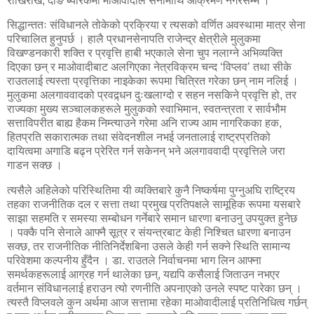
राखिराखे, दाङ ब्यारेकमा माओवादीले सेनामाथि आक्रमण नगरेसम्म ।
सिद्धान्ततः संविधानले तोकेको प्रक्रिया र त्यसको वर्णित अवस्थामा मात्र सेना
परिचालित हुनुपर्छ । हालै प्रधानसेनापति राजेन्द्र क्षेत्रीले मुलुकमा
विखण्डनकारी शक्ति र प्रवृत्ति हाबी भएकाले सेना चुप नलाग्ने अभिव्यक्ति
दिएका छन् र माओवादीबाट अलगिएका नेत्रविक्रम चन्द ‘विप्लव’ तथा सीके
राउतलाई त्यस्ता प्रवृत्तिका नाइकेका रूपमा चित्रित गरेका छन् नाम नलिई ।
मुलुकमा अलगाववादको प्रवद्र्धन दुःखलाग्दो र सहन नसकिने प्रवृत्ति हो, तर
राज्यका मुख्य सञ्चालकहरूले मुलुकको स्वाभिमान, स्वतन्त्रता र सार्वभौम
सत्ताविपरीत बाह्य हैकम निम्त्याउने गरेमा अनि राज्य आम नागरिकका हक,
हितप्रति सकारात्मक तथा संवेदनशील नभई जनतालाई राष्ट्रप्रतिको
दायित्वमा अगाडि बढ्न प्रेरित गर्न सकेनन् भने अलगाववादी प्रवृत्तिले जरा
गाडन सक्छ ।
त्यसैले अहिलेको परिस्थितिमा यी व्यक्तिबारे कुनै निष्कर्षमा पुग्नुअघि राष्ट्रिय
तहका राजनीतिक दल र सत्ता तथा प्रमुख प्रतिपक्षले सामूहिक रूपमा यसबारे
साझा सहमति र समस्या सम्बोधन गर्नेबारे समान धारणा बनाउनु उपयुक्त हुनेछ
। पक्कै पनि सेनाले आफ्नै सूत्र र संयन्त्रबाट केही निश्चित धारणा बनाउन
सक्छ, तर राजनीतिक नीतिनिर्देशबिना उसले केही गर्न सक्ने स्थिति सामान्य
परिवेशमा कल्पनीय हुँदैन । डा. राउतले निर्वाचनमा भाग लिन आफ्ना
समर्थकहरूलाई आग्रह गर्न थालेका छन्, यद्यपि कसैलाई जिताउन नभएर
वर्तमान संविधानलाई हराउन त्यो रणनीति अपनाएको उनले स्पष्ट पारेका छन् ।
त्यस्तै विप्लवले कुन अर्थमा आज सत्तामा रहेका माओवादीलाई प्रतिनिधित्व गर्छन्