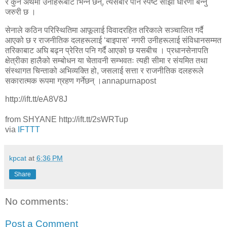
र कुन अर्थमा उनीहरूबाट भिन्न छन्, त्यसबारे पनि स्पष्ट साझा धारणा बन्नु
जरुरी छ ।
सेनाले कठिन परिस्थितिमा आफूलाई विवादरहित तरिकाले सञ्चालित गर्दै
आएको छ र राजनीतिक दलहरूलाई ‘बाइपास’ नगरी उनीहरूलाई संविधानसम्मत
तरिकाबाट अघि बढ्न प्रेरित पनि गर्दै आएको छ यसबीच । प्रधानसेनापति
क्षेत्रीका हालैको सम्बोधन या चेतावनी सम्भवतः त्यही सीमा र संयमित तथा
संस्थागत चिन्ताको अभिव्यक्ति हो, जसलाई सत्ता र राजनीतिक दलहरूले
सकारात्मक रूपमा ग्रहण गर्नेछन् ।annapurnapost
http://ift.tt/eA8V8J
from SHYANE http://ift.tt/2sWRTup
via
IFTTT
kpcat
at
6:36 PM
Share
No comments:
Post a Comment