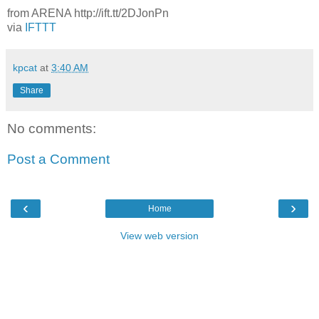
from ARENA http://ift.tt/2DJonPn
via
IFTTT
kpcat
at
3:40 AM
Share
No comments:
Post a Comment
‹
›
Home
View web version