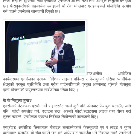
निजी क्षेत्रको दूरसंचार सेवा प्रदायक एनसेलले आफ्नो नेटवर्कमा फेसबुक निशुल्क बनाएको
छ। फेसबुकसँगको सहकार्यमा ल्याइएको यो सेवा मंगलबार ग्राहकहरुले भोलीदेखि प्रयोग
गर्न पाउने एनसेलले जानकारी दिएको छ।
राजधानीमा आयोजित
कार्यक्रममा एनसेलका प्रबन्ध निर्देशक साइमन पर्किन्स र फेसबुकको एसिया प्यासेफिक
क्षेत्रकी प्रमुख प्रतिनिधि तथा ग्रोथ पार्टनरशिपकी प्रमुख आन्नानाइ ग्रेनले ‘फेसबुक
फ्री’ योजनाको संयुक्तरुपमा सार्वजनिक गरेका थिए ।
के के निशुल्क हुन्छ?
एनसेलको नेटकवर्क प्रयोग गर्ने र इन्टरनेट चल्ने कुनै पनि फोनबाट फेसबुक चलाउँदा जति
पनि फोटो अपलोड गर्न, स्टाटस राख्न, अरुको फोटो,स्टाटसमा लाइक तथा शेयर गर्दा
शुल्क नलाग्ने एनसेलका प्रबन्ध निर्देशक सिमोन्सन्ले जानकारी दिए।
एन्ड्रोइड अपरेटिङ सिस्टमका मोबाइल चलाउनेहरुले फेसबुकको एप र लाइट र गुगल
क्रोमबाट चलाउँदा यो सेवा पाउने छन् भने ओपेराबाट चलाउँदा भने निशुल्क नहुने एनसेलले