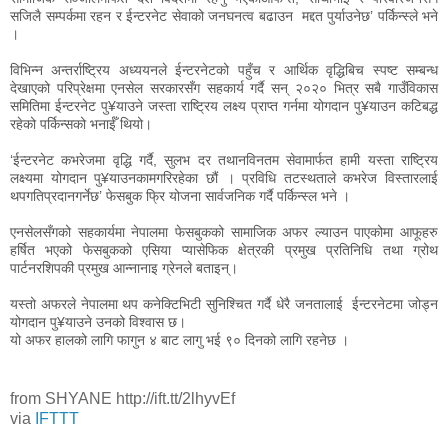
सजिलै सम्पर्कमा रहन र ईन्टरनेट सेवाको जनघनत्व बढाउन मद्दत पुर्याउनेछ’ पर्किन्स्ले भने
।
विभिन्न अन्तर्राष्ट्रिय अध्ययनले ईन्टरनेटको पहुँच र आर्थिक वृद्धिबिच स्पष्ट सम्बन्ध
देखाएको परिप्रेक्षमा एनसेल सरकारसँग सहकार्य गर्दै सन् २०२० भित्र सबै गाउँविकास
समितिमा ईन्टरनेट पु¥याउने जस्ता राष्ट्रिय लक्ष्य प्राप्त गर्नमा योगदान पु¥याउन कटिबद्ध
रहेको पर्किन्सको भनाईँ थियो।
‘ईन्टरनेट कभरेजमा वृद्धि गर्दै, सुलभ दर तथानविनतम सेवामार्फत हामी यस्ता राष्ट्रिय
लक्ष्यमा योगदान पु¥याउनकामगरिरहेका छौं । प्रविधि तटस्थताले कभरेज विस्तारलाई
थपगतिप्रदानगर्नेछ’ फेसबुक फ्रि योजना सार्वजनिक गर्दै पर्किन्स्ल भने ।
एनसेलसँगको सहकार्यमा नेपालमा फेसबुकको सामाजिक अफर ल्याउन पाएकोमा आफूहरु
हर्षित भएको फेसबुकको एसिया प्यासेफिक क्षेत्रकी प्रमुख प्रतिनिधि तथा ग्रोथ
पार्टनरशिपकी प्रमुख आन्नानाइ ग्रेनले बताइन्।
यस्तो अफरले नेपालमा थप कनेक्टिभिटी सुनिश्चित गर्दै धेरै जनतालाई ईन्टरनेटमा जोड्न
योगदान पु¥याउने उनको विश्वास छ।
यो अफर हालको लागि फागुन ४ बाट लागु भई ९० दिनको लागि रहनेछ ।
from SHYANE http://ift.tt/2lhyvEf
via
IFTTT