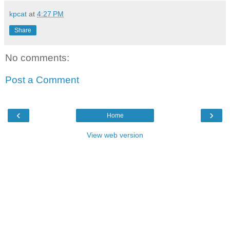
kpcat
at
4:27 PM
Share
No comments:
Post a Comment
‹
›
Home
View web version