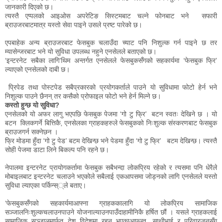
जानकारी दिएको छ।
त्यस्तै एप्पलको आइओस अपरेटिङ सिस्टमबाट चल्ने फोनबाट भने सफारी
ब्राउजरबाटमात्र यस्तो सेवा पाइने उसले प्रष्ट पारेको छ।
एपबाहेक अन्य ब्राउजरबाट फेसबुक चलाउँदा च्याट पनि निशुल्क गर्न पाइने छ तर
म्यासेन्जरबाट भने यो सुविधा उपलब्ध नहुने एनसेलले बताएको छ।
‘इन्टरनेट सबैका लागि’थिम अन्तर्गत एनसेलले फेसबुकसँगको सहकार्यमा ‘फेसबुक फ्रि’
ल्याएको एनसेलको दाबी छ।
प्रिपेड तथा पोस्टपेड सबैप्रकारको प्रयोगकर्ताले पाउने यो सुविधामा फोटो हेर्न भने
निशुल्क पाउने छैनन् तर कसैको प्रोफाइल फोटो भने हेर्न मिल्ने छ।
कस्तो हुन्छ यो सुविधा?
एनसेलको यो अफर लागु भएपछि फेसबुक पेजमा ‘गो टु फ्रि’ बटन स्वतः देखिने छ । यो
बटन क्लिकगर्ने बित्तिकै, एनसेलका ग्राहकहरुले फेसबुकको निःशुल्क संस्करणबाट फेसबुक
ब्राउजगर्न सक्नेछन ।
फ्रि मोडमा हुँदा ‘गो टु पेड’ बटम देखिन्छ भने पेडमा हुँदा ‘गो टु फ्रि’ बटम देखिन्छ। त्यस्तै
सोही पेजमा डाटा लिने बिकल्प पनि रहने छ।
नेपालमा इन्टरनेट प्रायोगकर्तामा फेसबुक सबैभन्दा लोकप्रिय रहेको र त्यसमा पनि धेरैले
मोबाइलबाट इन्टरनेट चलाउने भएकोले सबैलाई एकआपसमा जोड्नको लागि एनसेलले यस्तो
सुविधा ल्याएका पर्किन्स््ले बताए।
‘फेसबुकसँगको सहकार्यमाआफ्ना ग्राहककालागि यो लोकप्रिय सामाजिक
सञ्जालनिःशुल्कचलाउनपाउने योजनाल्याउनपाउँदाहामीनिकै हर्षित छौं । यसले ग्राहकलाई
सामाजिक सञ्जालमार्फत देश विदेशमा रहनु भएकाआफन्त, साथीभाई र परिवारजनसँग