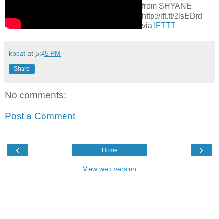
from SHYANE
http://ift.tt/2lsEDrd
via
IFTTT
kpcat
at
5:45 PM
Share
No comments:
Post a Comment
‹
›
Home
View web version