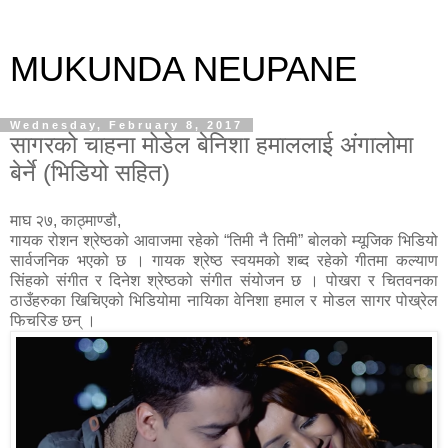
MUKUNDA NEUPANE
Wednesday, February 8, 2017
सागरको चाहना मोडेल बेनिशा हमाललाई अंगालोमा
बेर्ने (भिडियो सहित)
माघ २७, काठ्माण्डौ,
गायक रोशन श्रेष्ठको आवाजमा रहेको “तिमी नै तिमी” बोलको म्यूजिक भिडियो
सार्वजनिक भएको छ । गायक श्रेष्ठ स्वयमको शब्द रहेको गीतमा कल्याण
सिंहको संगीत र दिनेश श्रेष्ठको संगीत संयोजन छ । पोखरा र चितवनका
ठाउँहरुका खिचिएको भिडियोमा नायिका वेनिशा हमाल र मोडल सागर पोख्रेल
फिचरिङ छन् ।