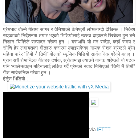
प्रेमभाव बोल्ने गीतमा सागर र वेनिशाको केमेष्ट्री लोभलाग्दो देखिन्छ । निकेश
खड्काको निर्देशनमा तयार भएको भिडियोलाई उत्सव दाहालले खिचेका हुन भने
निशान घिमिरेले सम्पादन गरेका हुन । यसअघि यो मन रम्दैछ, कहाँ समय र
सोचि हेर लगायतका गीतहरु बजारमा ल्याइसकेका गायक रोशन श्रेष्ठले प्रेम
महिना पारेर “तिमी नै तिमी” बोलको म्यूजिक भिडियो सार्वजनिक गरेको बताए ।
प्राय सधै रोमान्टिक गीतहरु दर्शक, स्रोतामाझ ल्याउने गायक श्रेष्ठले यो पटक
पनि भ्यालेनटाइन महिनालाई लक्षित गर्दै प्रेमको स्वाद मिसिएको “तिमी नै तिमी”
गीत सार्वजनिक गरेका हुन ।
हेर्नुस भिडियो :
via
IFTTT