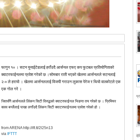
फागुन १० । सटन युनाईटेडलाई हराँउदै आर्सनल एफए कप फुटबल प्रतियोगिताको
क्वाटरफाईनलमा प्रवेश गरेको छ ।सोमबार राती भएको खेलमा आर्सनलले सटनलाई
२-० ले हरायो । खेलमा आर्सनललाई विजयी गराउन लुकास पेरेज र थियो वाल्कोटले एक
एक गोल गरे ।
प्
जितसँगै आर्सनलले लिंकन सिटी विरुद्धको क्वाटरफाईनल भिडन्त तय गरेको छ । प्रिमियर
क्लव बर्न्लेलाई पाखा लगाँउदै लिंकन सिटी क्वाटरफाईनलमा प्रवेश गरेको हो ।
from ARENA http://ift.tt/2l25n13
via
IFTTT
देख