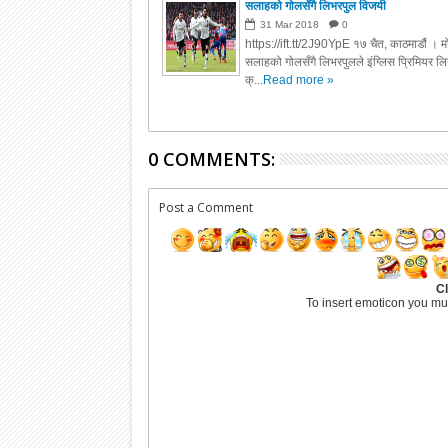
सलाहको गोलसँगै लिभरपुल विजयी
31
Mar
2018
0
https://ift.tt/2J90YpE १७ चैत, काठमाडौं । म
सलाहको गोलसँगै लिभरपुलले इंग्लिस पि्रमियर ल
क्...
Read more »
0 COMMENTS:
Post a Comment
Cl
To insert emoticon you mu