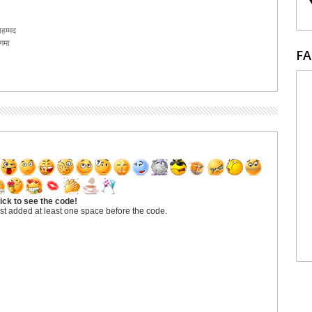
ोहम्मद
िगमा
FA
ick to see the code!
st added at least one space before the code.