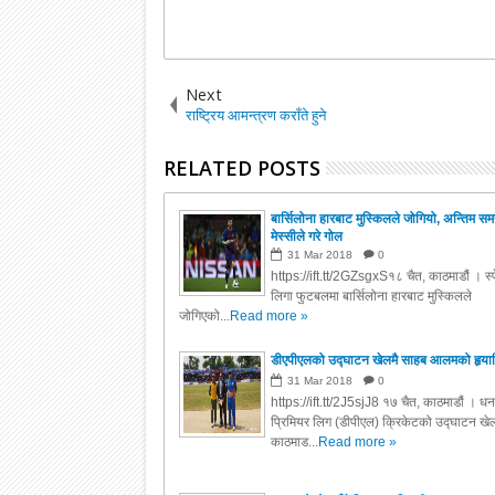
Next
राष्ट्रिय आमन्त्रण कराँते हुने
RELATED POSTS
बार्सिलोना हारबाट मुस्किलले जोगियो, अन्तिम स
मेस्सीले गरे गोल
31
Mar
2018
0
https://ift.tt/2GZsgxS१८ चैत, काठमाडौं । स्
लिगा फुटबलमा बार्सिलोना हारबाट मुस्किलले
जोगिएको...
Read more »
डीएपीएलको उद्घाटन खेलमै साहब आलमको हृया
31
Mar
2018
0
https://ift.tt/2J5sjJ8 १७ चैत, काठमाडौं । ध
प्रिमियर लिग (डीपीएल) क्रिकेटको उद्घाटन खेल
काठमाड...
Read more »