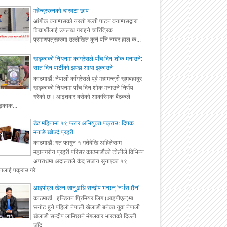
महेन्द्ररत्नको चारवटा छाप
आंगीक क्याम्पसको यस्तो गल्ती पाटन क्याम्पसद्वारा
विद्यार्थीलाई उपलब्ध गराइने चारित्रिक
प्रमाणपत्रहरुमा उल्लेखित कुनै पनि नम्वर हाल क...
खड्काको निधनमा कांग्रेसले पाँच दिन शोक मनाउने:
सात दिन पार्टीको झण्डा आधा झुकाउने
काठमाडौं: नेपाली कांग्रेसले पूर्व महामन्त्री खुमबहादुर
खड्काको निधनमा पाँच दिन शोक मनाउने निर्णय
गरेको छ। आइतबार बसेको आकस्मिक बैठकले
्काक...
डेढ महिनामा १९ फरार अभियुक्त पक्राउः दिपक
मनाङे खोज्दै प्रहरी
काठमाडौं: गत फागुन १ गतेदेखि अहिलेसम्म
महानगरीय प्रहरी परिसर काठमाडौंको टोलीले विभिन्न
अपराधमा अदालतले कैद सजाय सुनाएका १९
ालाई पक्राउ गरे...
आइपीएल खेल्न जानुअघि सन्दीप भन्छन् 'नर्भस छैन'
काठमाडौं : इन्डियन प्रिमियर लिग (आइपीएल)मा
छनोट हुने पहिलो नेपाली खेलाडी बनेका युवा नेपाली
खेलाडी सन्दीप लामिछाने मंगलवार भारतको दिल्ली
जाँद...