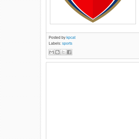
Posted by
kpcat
Labels:
sports