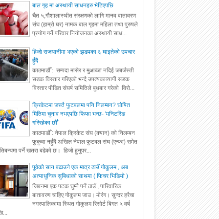
बाल गृह मा अस्थायी साधनहरु भेटिएपछि
चैत ५,गौशालास्थीत संरक्षणको लागि मानव वातावरण
संघ (हाम्रो घर) नामक बाल गृहमा महिला तथा पुरुषले
प्रयोग गर्ने परिवार नियोजनका अस्थायी साध...
हिजो राजधानीमा भएको झडपका ६ घाइतेको उपचार
हुँदै
काठमाडौँ : सम्पदा मासेर र मुआब्जा नदिई जबर्जस्ती
सडक विस्तार गरिएको भन्दै उपत्यकाव्यापी सडक
विस्तार पीडित संघर्ष समितिले बुधबार गरेको विरो...
क्रिकेटमा जस्तै फुटबलमा पनि निलम्बन? घोषित
मितिमा चुनाव नभएपछि फिफा भन्छ- 'मनिटरिङ
गरिरहेका छौँ'
काठमाडौँ : नेपाल क्रिकेट संघ (क्यान) को निलम्बन
फुकुवा नहुँदै अखिल नेपाल फुटबल संघ (एन्फा) समेत
रतिबन्धमा पर्ने खतरा बढेको छ। हिजो हुनुपर...
पूर्वको सान बढाउने एक मात्र ठाउँ गोकुलम , अब
अत्याधुनिक सुबिधाको साथमा ( फिचर भिडियो )
जिबनमा एक पटक घुम्नै पर्ने ठाउँ , पारिवारिक
बातावरण चाहिए गोकुलम जाउ। मोरंग। सुन्दर हरैचा
नगरपालिकामा स्थित गोकुलम रिसोर्ट बिगत ५ वर्ष
ि...