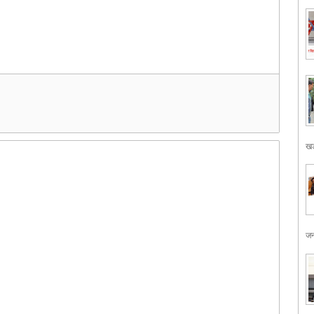
खड
जन