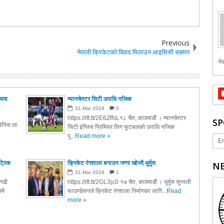
Previous
नेपाली क्रिकेटको विवाद मिलाउन आइसिसी सहमत
नेप
मयमा
म्यानचेस्टर सिटी उपाधि नजिक
31
Mar
2018
0
https://ift.tt/2E6ZfNL१८ चैत, काठमाडौं । म्यानचेस्टर
SP
पेनिस ला
सिटी इंग्लिस प्रिमियर लिग फुटबलको उपाधि नजिक
पु...
Read more »
Er
ट्रिक
क्रिकेट रंगशाला बनाउन जग्गा खोज्दै धुर्मुस
NE
31
Mar
2018
1
नगढी
https://ift.tt/2GL3jc0 १७ चैत, काठमाडौं । धुर्मुस सुन्तली
मै
फाउण्डेसनले क्रिकेट रंगशाला निर्माणका लागि...
Read
more »