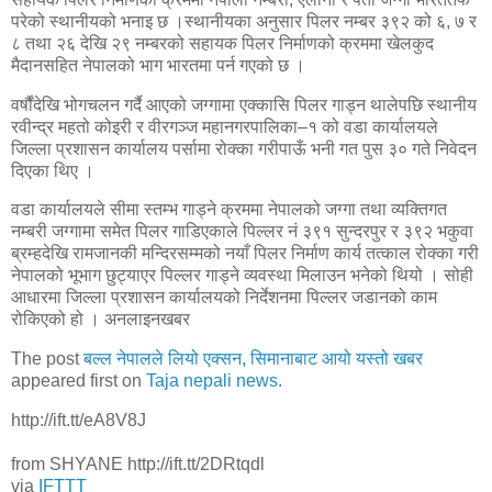
परेको स्थानीयको भनाइ छ ।स्थानीयका अनुसार पिलर नम्बर ३९२ को ६, ७ र
८ तथा २६ देखि २९ नम्बरको सहायक पिलर निर्माणको क्रममा खेलकुद
मैदानसहित नेपालको भाग भारतमा पर्न गएको छ ।
वर्षौंदेखि भोगचलन गर्दै आएको जग्गामा एक्कासि पिलर गाड्न थालेपछि स्थानीय
रवीन्द्र महतो कोइरी र वीरगञ्ज महानगरपालिका–१ को वडा कार्यालयले
जिल्ला प्रशासन कार्यालय पर्सामा रोक्का गरीपाऊँ भनी गत पुस ३० गते निवेदन
दिएका थिए ।
वडा कार्यालयले सीमा स्तम्भ गाड्ने क्रममा नेपालको जग्गा तथा व्यक्तिगत
नम्बरी जग्गामा समेत पिलर गाडिएकाले पिल्लर नं ३९१ सुन्दरपुर र ३९२ भकुवा
ब्रम्हदेखि रामजानकी मन्दिरसम्मको नयाँ पिलर निर्माण कार्य तत्काल रोक्का गरी
नेपालको भूभाग छुट्याएर पिल्लर गाड्ने व्यवस्था मिलाउन भनेको थियो । सोही
आधारमा जिल्ला प्रशासन कार्यालयको निर्देशनमा पिल्लर जडानको काम
रोकिएको हो । अनलाइनखबर
The post
बल्ल नेपालले लियो एक्सन, सिमानाबाट आयो यस्तो खबर
appeared first on
Taja nepali news
.
http://ift.tt/eA8V8J
from SHYANE http://ift.tt/2DRtqdl
via
IFTTT