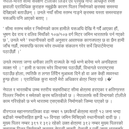
नेपाल-भारत सीमा सर्वेक्षण टोलीका लिडर एवं प्रमुख नापी अधिकृत रमेश
ज्ञवाली प्राविधिक कुराहरु नबुझेकै कारण पिलर निर्माणको क्रममा समस्या
देखिएको बताउँछन् । उनले नयाँ सीमा स्तम्भ गाड्ने क्रममा यस्ता समस्याहरु
यसअघि पनि आएको बताए ।
‘ सीमा स्तम्भ मर्मत र निर्माणको काम हामीले यसअघि देखि नै गर्दै आएका हौं,
भुषण देव राय र वलिव मियाँको १०७/१०७ वर्ग मिटर जमिन भारततर्फ पर्न गएको
छ ’, उनले भने ‘ स्थानीयको दावी अनुसार आवश्यक कागजपत्र छ वा छैन हामी
जाँच गर्छौ, त्यसपछि फारम भरेर तथ्यांक संकलन गरेर सर्भे डिपार्टमेन्टमा
पठाउँछौं ।’
उनले त्यस्ता जग्गा धनीका लागि राज्यले के गर्छ भन्ने बारेमा भने अनविज्ञता
व्यक्त गरे । ‘ हामी त फारम भरेर विभागमा पठाउँछौं, विभागले परराष्ट्रमा
पठाउँछ होला, त्यतिकै त लगत लिँदैन मुआब्जा दिने हो वा अरु केही व्यवस्था
हुन्छ होला । प्राविधिक कुरा मात्रै मेरो अधिकार क्षेत्र भित्र पर्छ ।�’
नेपाल र भारतबीच उच्च स्तरीय सहमतिबाट सीमा क्षेत्रमा हराएका र क्षतिग्रस्त
पिल्लर निर्माण र मर्मतको क्रम चलिरहेको छ । नेपालतर्फ सर्वे विभागको टोलीले
काम गरिरहेको छ भने भारतमा एसएसबीले निर्माणको जिम्मा पाएको छ ।
वीरगञ्ज महानगरपालिका वडा नम्बर १ छपकैयाँ क्षेत्रमा मात्रै १२ जना भन्दा
बढीको नम्बरीसहित झण्डै ५० विगाहा जमिन मिचिएको स्थानीयको दावी छ ।
मुख्य पिलर नम्बर ३९१ र ३९२ रहेको उक्त क्षेत्रमा ३९२ नम्बर मुख्य पिलरको
सहायक पिलर निर्माणको क्रममा नेपाली नम्बरी, ऐलानी र पर्ती जग्गा भारततर्फ