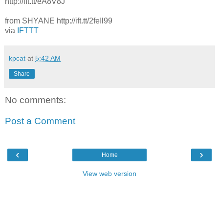
http://ift.tt/eA8V8J
from SHYANE http://ift.tt/2feIl99
via
IFTTT
kpcat
at
5:42 AM
Share
No comments:
Post a Comment
‹
›
Home
View web version