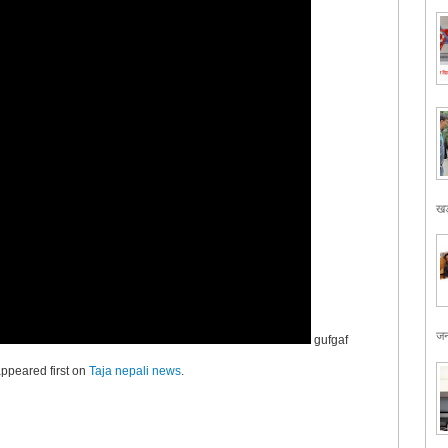
खड
जन
gufgaf
ppeared first on
Taja nepali news
.