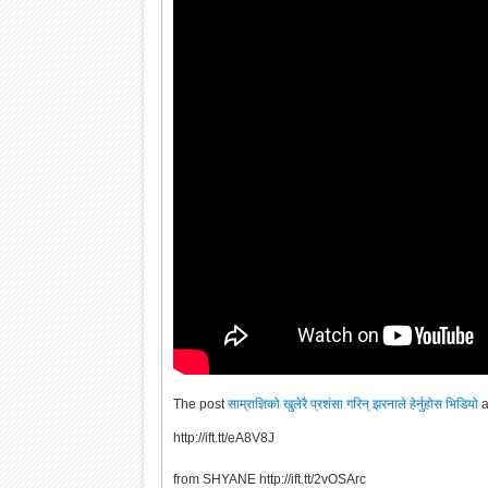
The post
साम्राज्ञिको खुलेरै प्रशंसा गरिन् झरनाले हेर्नुहोस भिडियो
a
http://ift.tt/eA8V8J
from SHYANE http://ift.tt/2vOSArc