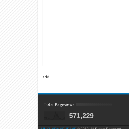
add
Total Pageviews
571,229