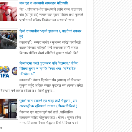
बाल गृह मा अस्थायी साधनहरु भेटिएपछि
चैत ५,गौशालास्थीत संरक्षणको लागि मानव वातावरण
संघ (हाम्रो घर) नामक बाल गृहमा महिला तथा पुरुषले
प्रयोग गर्ने परिवार नियोजनका अस्थायी साध...
हिजो राजधानीमा भएको झडपका ६ घाइतेको उपचार
हुँदै
काठमाडौँ : सम्पदा मासेर र मुआब्जा नदिई जबर्जस्ती
सडक विस्तार गरिएको भन्दै उपत्यकाव्यापी सडक
विस्तार पीडित संघर्ष समितिले बुधबार गरेको विरो...
क्रिकेटमा जस्तै फुटबलमा पनि निलम्बन? घोषित
मितिमा चुनाव नभएपछि फिफा भन्छ- 'मनिटरिङ
गरिरहेका छौँ'
काठमाडौँ : नेपाल क्रिकेट संघ (क्यान) को निलम्बन
फुकुवा नहुँदै अखिल नेपाल फुटबल संघ (एन्फा) समेत
रतिबन्धमा पर्ने खतरा बढेको छ। हिजो हुनुपर...
पूर्वको सान बढाउने एक मात्र ठाउँ गोकुलम , अब
अत्याधुनिक सुबिधाको साथमा ( फिचर भिडियो )
जिबनमा एक पटक घुम्नै पर्ने ठाउँ , पारिवारिक
बातावरण चाहिए गोकुलम जाउ। मोरंग। सुन्दर हरैचा
नगरपालिकामा स्थित गोकुलम रिसोर्ट बिगत ५ वर्ष
ि...