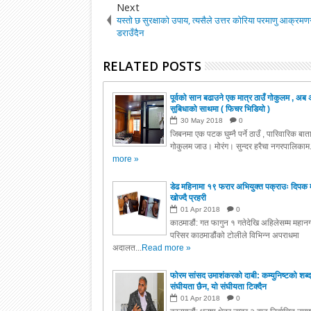
Next
यस्तो छ सुरक्षाको उपाय, त्यसैले उत्तर कोरिया परमाणु आक्रमण
डराउँदैन
RELATED POSTS
पूर्वको सान बढाउने एक मात्र ठाउँ गोकुलम , अब 
सुबिधाको साथमा ( फिचर भिडियो )
30
May
2018
0
जिबनमा एक पटक घुम्नै पर्ने ठाउँ , पारिवारिक बा
गोकुलम जाउ। मोरंग। सुन्दर हरैचा नगरपालिकाम.
more »
डेढ महिनामा १९ फरार अभियुक्त पक्राउः दिपक 
खोज्दै प्रहरी
01
Apr
2018
0
काठमाडौं: गत फागुन १ गतेदेखि अहिलेसम्म महानग
परिसर काठमाडौंको टोलीले विभिन्न अपराधमा
अदालत...
Read more »
फोरम सांसद उमाशंकरको दाबी: कम्युनिष्टको शब्द
संघीयता छैन, यो संघीयता टिक्दैन
01
Apr
2018
0