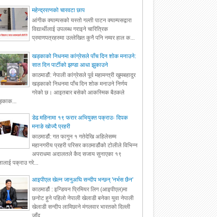
महेन्द्ररत्नको चारवटा छाप
आंगीक क्याम्पसको यस्तो गल्ती पाटन क्याम्पसद्वारा
विद्यार्थीलाई उपलब्ध गराइने चारित्रिक
प्रमाणपत्रहरुमा उल्लेखित कुनै पनि नम्वर हाल क...
खड्काको निधनमा कांग्रेसले पाँच दिन शोक मनाउने:
सात दिन पार्टीको झण्डा आधा झुकाउने
काठमाडौं: नेपाली कांग्रेसले पूर्व महामन्त्री खुमबहादुर
खड्काको निधनमा पाँच दिन शोक मनाउने निर्णय
गरेको छ। आइतबार बसेको आकस्मिक बैठकले
्काक...
डेढ महिनामा १९ फरार अभियुक्त पक्राउः दिपक
मनाङे खोज्दै प्रहरी
काठमाडौं: गत फागुन १ गतेदेखि अहिलेसम्म
महानगरीय प्रहरी परिसर काठमाडौंको टोलीले विभिन्न
अपराधमा अदालतले कैद सजाय सुनाएका १९
ालाई पक्राउ गरे...
आइपीएल खेल्न जानुअघि सन्दीप भन्छन् 'नर्भस छैन'
काठमाडौं : इन्डियन प्रिमियर लिग (आइपीएल)मा
छनोट हुने पहिलो नेपाली खेलाडी बनेका युवा नेपाली
खेलाडी सन्दीप लामिछाने मंगलवार भारतको दिल्ली
जाँद...