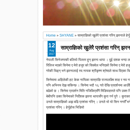
Home
»
SHYANE
»
साम्राज्ञिको खुलेरै प्रशंसा गरिन् झरनाले हेर
12
साम्राज्ञिको खुलेरै प्रशंसा गरिन् झरना
Aug
2017
नेपाली सिनेजगत्की बलियो पिल्लर हुन् झरना थापा । दुई दशक भन्दा 
रिलिज भएको सिनेमा ए मेरो हजुर को सिक्वेल भनिएको सिनेमा ए मेरो हजुर
गरेकी थिइन् भने झरनालाई स्व.नायक श्रीकृष्ण श्रेष्ठले साथ दिएका 
सिनेमामा अहिलेकी हट केक नायिका साम्राज्ञि राज्यलक्ष्मि शाह र नव
पनि अभिनय देख्न सकिन्छ । सिनेमा भदौ १६ गते देखि प्रदर्शनमा आउँदै
बढेको छ । सिनेमा प्रदर्शन मिति नजिकिएसँगै मिडियाहरुले पनि उक्त 
बेबीपनि उक्त सिनेमाको निर्देशक झरना थापासँग कुरा गर्न पुगे । कुर
उनले साम्राज्ञिको अझ बढि प्रशंसा गरिन् । उनले भो यो सिन नगरौँ भनेर छ
प्रशंसा गरिन् । हेर्नुहोस भिडियो