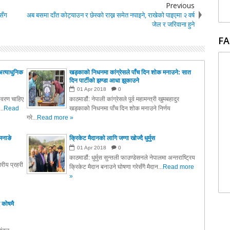
Previous
सँग
अब बसमा दाँत कोट्याउन र छेस्को राख्न समेत नपाइने, राखेको पाइएमा २ वर्ष
जेल र जरिवाना हुने
FA
अत्याधुनिक
खड्काको निधनमा कांग्रेसले पाँच दिन शोक मनाउने: सात
दिन पार्टीको झण्डा आधा झुकाउने
01
Apr
2018
0
तावरण चाहिए
काठमाडौं: नेपाली कांग्रेसले पूर्व महामन्त्री खुमबहादुर
..
Read
खड्काको निधनमा पाँच दिन शोक मनाउने निर्णय
गरे...
Read more »
मनाङे
क्रिकेट मैदानको लागि जग्गा खोज्दै धुर्मुस
01
Apr
2018
0
काठमाडौं: धुर्मुस सुन्तली फाउण्डेसनले नेपालमा अन्तराष्ट्रिय
रीय प्रहरी
क्रिकेट मैदान बनाउने घोषणा गरेसँगै मैदान...
Read more
»
 कोषमै