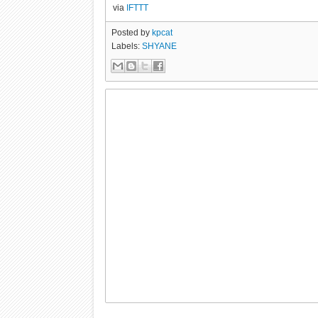
via
IFTTT
Posted by
kpcat
Labels:
SHYANE