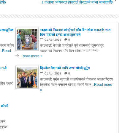
डियो)
६ कक्षामा अध्यनरत छात्राले होस्टलमै बच्चा जन्माएपछि
अत्याधुनिक
खड्काको निधनमा कांग्रेसले पाँच दिन शोक मनाउने: सात
दिन पार्टीको झण्डा आधा झुकाउने
01
Apr
2018
0
तावरण चाहिए
काठमाडौं: नेपाली कांग्रेसले पूर्व महामन्त्री खुमबहादुर
..
Read
खड्काको निधनमा पाँच दिन शोक मनाउने निर्णय
गरे...
Read more »
मनाङे
क्रिकेट मैदानको लागि जग्गा खोज्दै धुर्मुस
01
Apr
2018
0
काठमाडौं: धुर्मुस सुन्तली फाउण्डेसनले नेपालमा अन्तराष्ट्रिय
रीय प्रहरी
क्रिकेट मैदान बनाउने घोषणा गरेसँगै मैदान...
Read more
»
 कोषमै
ाशंकर
पुगेका