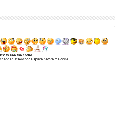
ick to see the code!
st added at least one space before the code.