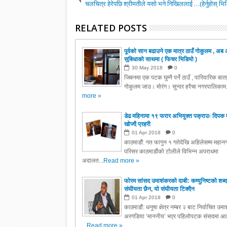
चलचित्र हेरेपछि श्रीमतीले यसो भने निखिललाई …(हेर्नुहोस् भि
RELATED POSTS
पूर्वको सान बढाउने एक मात्र ठाउँ गोकुलम , अब 
सुबिधाको साथमा ( फिचर भिडियो )
30
May
2018
0
जिबनमा एक पटक घुम्नै पर्ने ठाउँ , पारिवारिक बा
गोकुलम जाउ। मोरंग। सुन्दर हरैचा नगरपालिकाम.
more »
डेढ महिनामा १९ फरार अभियुक्त पक्राउः दिपक 
खोज्दै प्रहरी
01
Apr
2018
0
काठमाडौं: गत फागुन १ गतेदेखि अहिलेसम्म महानग
परिसर काठमाडौंको टोलीले विभिन्न अपराधमा
अदालत...
Read more »
फोरम सांसद उमाशंकरको दाबी: कम्युनिष्टको शब्द
संघीयता छैन, यो संघीयता टिक्दैन
01
Apr
2018
0
काठमाडौं: धनुषा क्षेत्र नम्बर २ बाट निर्वाचित उम
अरगडिया ‘माननीय’ भएर पहिलोपटक संसदमा आइ
...
Read more »