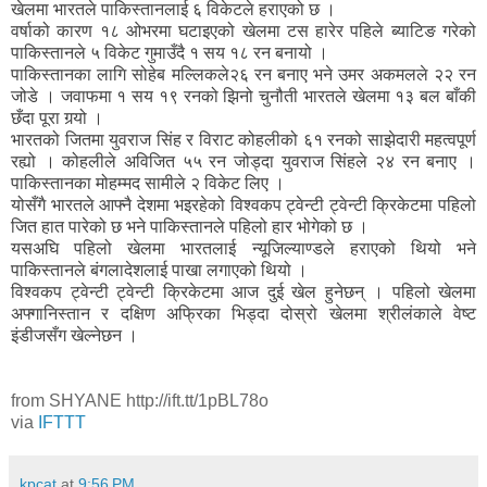
खेलमा भारतले पाकिस्तानलाई ६ विकेटले हराएको छ ।
वर्षाको कारण १८ ओभरमा घटाइएको खेलमा टस हारेर पहिले ब्याटिङ गरेको
पाकिस्तानले ५ विकेट गुमाउँदै १ सय १८ रन बनायो ।
पाकिस्तानका लागि सोहेब मल्लिकले२६ रन बनाए भने उमर अकमलले २२ रन
जोडे । जवाफमा १ सय १९ रनको झिनो चुनौती भारतले खेलमा १३ बल बाँकी
छँदा पूरा गर्‍यो ।
भारतको जितमा युवराज सिंह र विराट कोहलीको ६१ रनको साझेदारी महत्वपूर्ण
रह्यो । कोहलीले अविजित ५५ रन जोड्दा युवराज सिंहले २४ रन बनाए ।
पाकिस्तानका मोहम्मद सामीले २ विकेट लिए ।
योसँगै भारतले आफ्नै देशमा भइरहेको विश्वकप ट्वेन्टी ट्वेन्टी क्रिकेटमा पहिलो
जित हात पारेको छ भने पाकिस्तानले पहिलो हार भोगेको छ ।
यसअघि पहिलो खेलमा भारतलाई न्यूजिल्याण्डले हराएको थियो भने
पाकिस्तानले बंगलादेशलाई पाखा लगाएको थियो ।
विश्वकप ट्वेन्टी ट्वेन्टी क्रिकेटमा आज दुई खेल हुनेछन् । पहिलो खेलमा
अफ्गानिस्तान र दक्षिण अफ्रिका भिड्दा दोस्रो खेलमा श्रीलंकाले वेष्ट
इंडीजसँग खेल्नेछन ।
from SHYANE http://ift.tt/1pBL78o
via
IFTTT
kpcat
at
9:56 PM