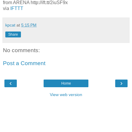
from ARENA http://ift.tt/2iuSF9x
via
IFTTT
kpcat
at
5:15 PM
Share
No comments:
Post a Comment
‹
›
Home
View web version