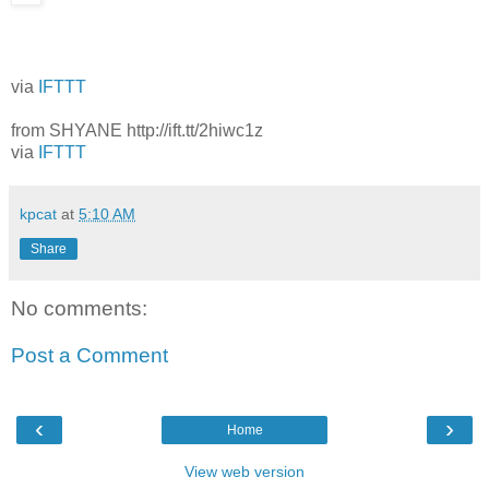
via
IFTTT
from SHYANE http://ift.tt/2hiwc1z
via
IFTTT
kpcat
at
5:10 AM
Share
No comments:
Post a Comment
‹
›
Home
View web version