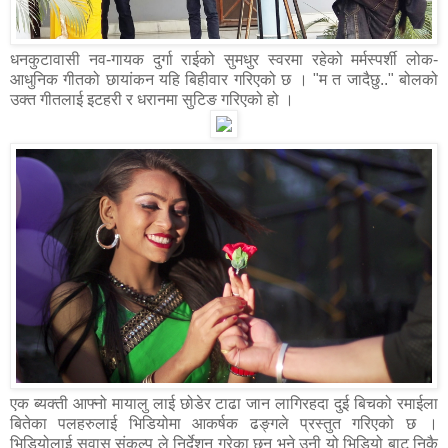
धनकुटावासी नव-गायक दुर्गा राईको सुमधुर स्वरमा रहेको मर्मस्पर्शी लोक-
आधुनिक गीतको छायांकन यहि बिहीवार गरिएको छ । "म त जादैछु.." बोलको
उक्त गीतलाई इटहरी र धरानमा सुटिङ गरिएको हो ।
एक ब्यक्ती आफ्नो मायालु लाई छोडेर टाढा जान लागिरहदा दुई बिचको रमाईला
बितेका पलहरुलाई भिडियोमा आकर्षक ढङ्गले प्रस्तुत गरिएको छ ।
भिडियोलाई सुवास संकल्प ले निर्देशन गरेका छन भने उनी यो भिडियो बाट निकै