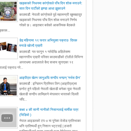
खड्काको निधनमा कांग्रेसले पाँच दिन शोक मनाउने:
सात दिन पार्टीको झण्डा आधा झुकाउने
काठमाडौं: नेपाली कांग्रेसले पूर्व महामन्त्री खुमबहादुर
खड्काको निधनमा पाँच दिन शोक मनाउने निर्णय
गरेको छ। आइतबार बसेको आकस्मिक बैठकले
्काक...
डेढ महिनामा १९ फरार अभियुक्त पक्राउः दिपक
मनाङे खोज्दै प्रहरी
काठमाडौं: गत फागुन १ गतेदेखि अहिलेसम्म
महानगरीय प्रहरी परिसर काठमाडौंको टोलीले विभिन्न
अपराधमा अदालतले कैद सजाय सुनाएका १९
ालाई पक्राउ गरे...
आइपीएल खेल्न जानुअघि सन्दीप भन्छन् 'नर्भस छैन'
काठमाडौं : इन्डियन प्रिमियर लिग (आइपीएल)मा
छनोट हुने पहिलो नेपाली खेलाडी बनेका युवा नेपाली
खेलाडी सन्दीप लामिछाने मंगलवार भारतको दिल्ली
जाँद...
कक्षा ४ की सानी नानीको निसानलाई मार्मीक पत्र
(भिडियो )
नेपाल आइडलको टप-४ मा पुगेका वेजोड प्रतिभाका
धनि प्रतिष्पर्धी हुन् निशान भट्टराई | हजारौ