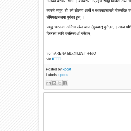
गोलको बराबरी खेले । बराबरीसँगै प्रहरी समूह विजेता तथा 
त्यस्तै समूह ‘बी’ को खेलमा आर्मी र मध्यमाञ्चलले गोलरहित ब
सेमिफाइनलमा पुगेका हुन् ।
समुह चरणका अन्तिम खेल आज (बुधबार) हुनेछन् । आज पश्चिमाञ
जितका लागि प्रतिस्पर्धा गर्नेछन् ।
from ARENA http://ift.tt/2ihH4dQ
via
IFTTT
Posted by
kpcat
Labels:
sports