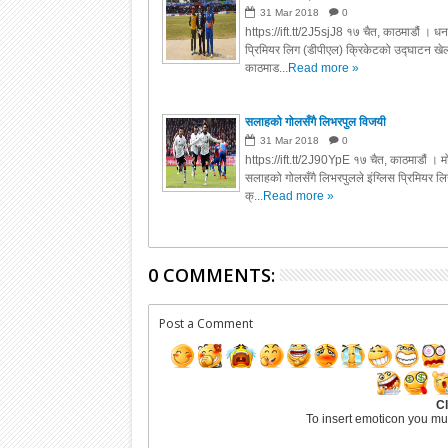
31
Mar
2018
0
https://ift.tt/2J5sjJ8 १७ चैत, काठमाडौं । ध
प्रिमियर लिग (डीपीएल) क्रिकेटको उद्घाटन खेल
काठमाड...
Read more »
सलाहको गोलसँगै लिभरपुल विजयी
31
Mar
2018
0
https://ift.tt/2J90YpE १७ चैत, काठमाडौं । म
सलाहको गोलसँगै लिभरपुलले इंग्लिस पि्रमियर ल
क्...
Read more »
0 COMMENTS:
Post a Comment
Cl
To insert emoticon you mu