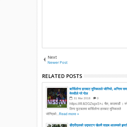
Next
Newer Post
RELATED POSTS
बार्सिलोना हारबाट मुस्किलले जोगियो, अन्तिम स
मेस्सीले गरे गोल
31
Mar
2018
0
https://ift.tt/2GZsgxS१८ चैत, काठमाडौं । स्
लिगा फुटबलमा बार्सिलोना हारबाट मुस्किलले
जोगिएको...
Read more »
डीएपीएलको उद्घाटन खेलमै साहब आलमको हृया