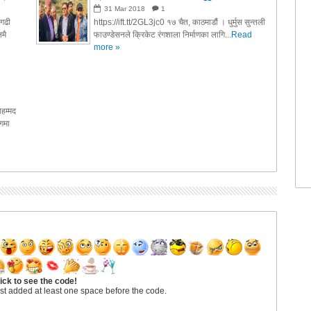
31
Mar
2018
1
नगढी
https://ift.tt/2GL3jc0 १७ चैत, काठमाडौं । धुर्मुस सुन्तली
मै
फाउण्डेसनले क्रिकेट रंगशाला निर्माणका लागि...
Read
more »
ोहम्मद
िगमा
ick to see the code!
st added at least one space before the code.