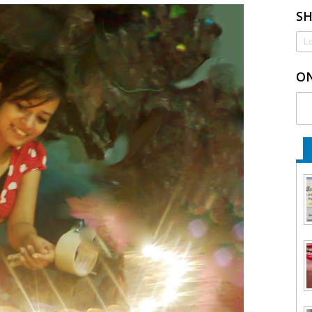
S
Lo
ON