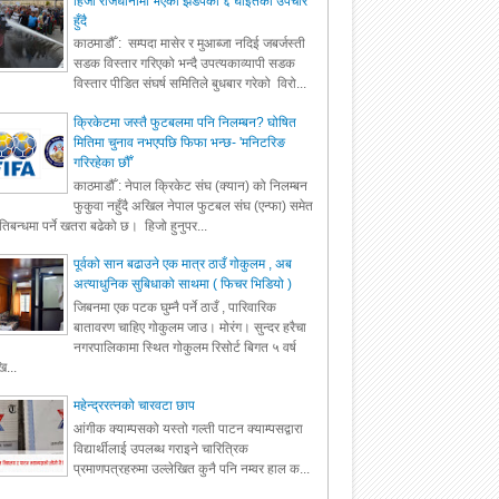
हिजो राजधानीमा भएको झडपका ६ घाइतेको उपचार
हुँदै
काठमाडौँ : सम्पदा मासेर र मुआब्जा नदिई जबर्जस्ती
सडक विस्तार गरिएको भन्दै उपत्यकाव्यापी सडक
विस्तार पीडित संघर्ष समितिले बुधबार गरेको विरो...
क्रिकेटमा जस्तै फुटबलमा पनि निलम्बन? घोषित
मितिमा चुनाव नभएपछि फिफा भन्छ- 'मनिटरिङ
गरिरहेका छौँ'
काठमाडौँ : नेपाल क्रिकेट संघ (क्यान) को निलम्बन
फुकुवा नहुँदै अखिल नेपाल फुटबल संघ (एन्फा) समेत
रतिबन्धमा पर्ने खतरा बढेको छ। हिजो हुनुपर...
पूर्वको सान बढाउने एक मात्र ठाउँ गोकुलम , अब
अत्याधुनिक सुबिधाको साथमा ( फिचर भिडियो )
जिबनमा एक पटक घुम्नै पर्ने ठाउँ , पारिवारिक
बातावरण चाहिए गोकुलम जाउ। मोरंग। सुन्दर हरैचा
नगरपालिकामा स्थित गोकुलम रिसोर्ट बिगत ५ वर्ष
ि...
महेन्द्ररत्नको चारवटा छाप
आंगीक क्याम्पसको यस्तो गल्ती पाटन क्याम्पसद्वारा
विद्यार्थीलाई उपलब्ध गराइने चारित्रिक
प्रमाणपत्रहरुमा उल्लेखित कुनै पनि नम्वर हाल क...