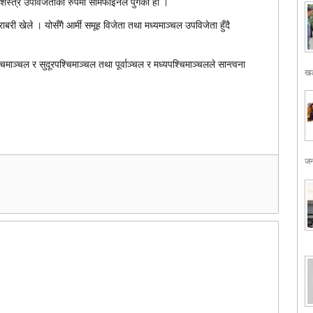
सशस्त्र उपविजेताका रुपमा सेमिफाइनल पुगेको हो ।
राबरी खेले । योसँगै आर्मी समूह विजेता तथा मध्यमाञ्चल उपविजेता हुँदै
्चल र सुदूरपश्चिमाञ्चल तथा पूर्वाञ्चल र मध्यपश्चिमाञ्चलले सान्त्वना
खड
जन