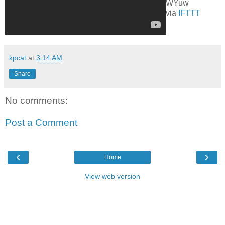
WYuw
via
IFTTT
kpcat
at
3:14 AM
Share
No comments:
Post a Comment
‹
›
Home
View web version