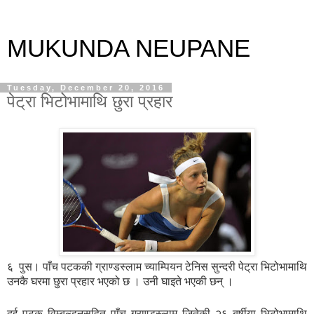
MUKUNDA NEUPANE
Tuesday, December 20, 2016
पेट्रा भिटोभामाथि छुरा प्रहार
६ पुस। पाँच पटककी ग्राण्डस्लाम च्याम्पियन टेनिस सुन्दरी पेट्रा भिटोभामाथि
उनकै घरमा छुरा प्रहार भएको छ । उनी घाइते भएकी छन् ।
दुई पटक विम्बल्डनसहित पाँच ग्राण्डस्लाम जितेकी २६ बर्षीया भिटोभामाथि