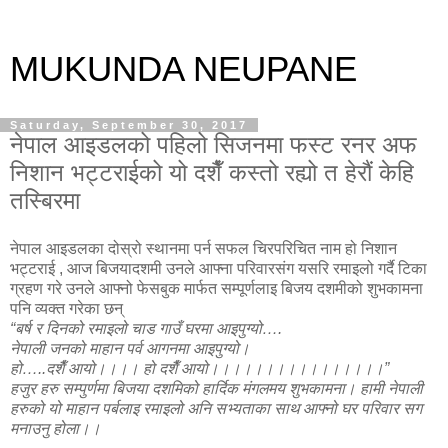
MUKUNDA NEUPANE
Saturday, September 30, 2017
नेपाल आइडलको पहिलो सिजनमा फस्ट रनर अफ
निशान भट्टराईको यो दशैँ कस्तो रह्यो त हेरौं केहि
तस्बिरमा
नेपाल आइडलका दोस्रो स्थानमा पर्न सफल चिरपरिचित नाम हो निशान
भट्टराई , आज बिजयादशमी उनले आफ्ना परिवारसंग यसरि रमाइलो गर्दै टिका
ग्रहण गरे उनले आफ्नो फेसबुक मार्फत सम्पूर्णलाइ बिजय दशमीको शुभकामना
पनि व्यक्त गरेका छन्
“बर्ष र दिनको रमाइलो चाड गाउँ घरमा आइपुग्यो….
नेपाली जनको माहान पर्व आगनमा आइपुग्यो।
हो…..दशैँ आयो।।।। हो दशैँ आयो।।।।।।।।।।।।।।।।”
हजुर हरु सम्पुर्णमा बिजया दशमिको हार्दिक मंगलमय शुभकामना। हामी नेपाली
हरुको यो माहान पर्बलाइ रमाइलो अनि सभ्यताका साथ आफ्नो घर परिवार सग
मनाउनु होला।।