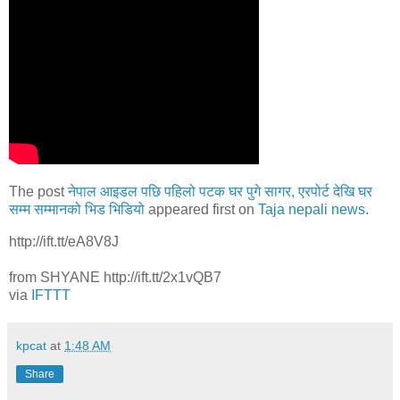
The post
नेपाल आइडल पछि पहिलो पटक घर पुगे सागर, एरपोर्ट देखि घर
सम्म सम्मानको भिड भिडियो
appeared first on
Taja nepali news
.
http://ift.tt/eA8V8J
from SHYANE http://ift.tt/2x1vQB7
via
IFTTT
kpcat
at
1:48 AM
Share