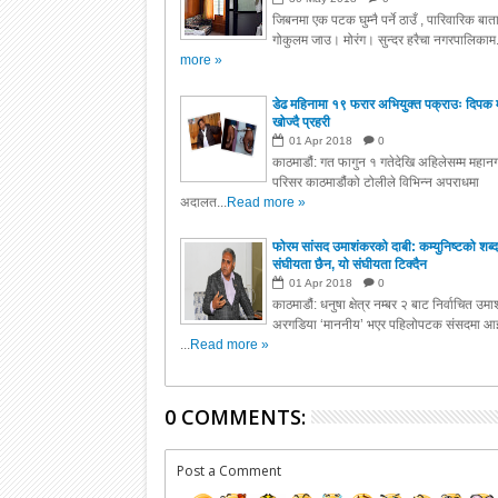
जिबनमा एक पटक घुम्नै पर्ने ठाउँ , पारिवारिक बा
गोकुलम जाउ। मोरंग। सुन्दर हरैचा नगरपालिकाम.
more »
डेढ महिनामा १९ फरार अभियुक्त पक्राउः दिपक 
खोज्दै प्रहरी
01
Apr
2018
0
काठमाडौं: गत फागुन १ गतेदेखि अहिलेसम्म महानग
परिसर काठमाडौंको टोलीले विभिन्न अपराधमा
अदालत...
Read more »
फोरम सांसद उमाशंकरको दाबी: कम्युनिष्टको शब्द
संघीयता छैन, यो संघीयता टिक्दैन
01
Apr
2018
0
काठमाडौं: धनुषा क्षेत्र नम्बर २ बाट निर्वाचित उम
अरगडिया ‘माननीय’ भएर पहिलोपटक संसदमा आइ
...
Read more »
0 COMMENTS:
Post a Comment