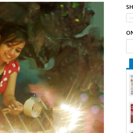
S
Lo
ON