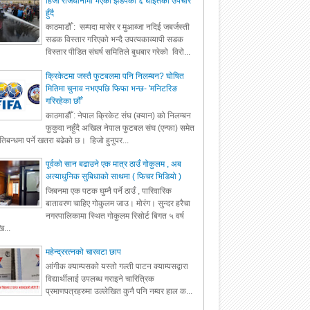
हिजो राजधानीमा भएको झडपका ६ घाइतेको उपचार
हुँदै
काठमाडौँ : सम्पदा मासेर र मुआब्जा नदिई जबर्जस्ती
सडक विस्तार गरिएको भन्दै उपत्यकाव्यापी सडक
विस्तार पीडित संघर्ष समितिले बुधबार गरेको विरो...
क्रिकेटमा जस्तै फुटबलमा पनि निलम्बन? घोषित
मितिमा चुनाव नभएपछि फिफा भन्छ- 'मनिटरिङ
गरिरहेका छौँ'
काठमाडौँ : नेपाल क्रिकेट संघ (क्यान) को निलम्बन
फुकुवा नहुँदै अखिल नेपाल फुटबल संघ (एन्फा) समेत
रतिबन्धमा पर्ने खतरा बढेको छ। हिजो हुनुपर...
पूर्वको सान बढाउने एक मात्र ठाउँ गोकुलम , अब
अत्याधुनिक सुबिधाको साथमा ( फिचर भिडियो )
जिबनमा एक पटक घुम्नै पर्ने ठाउँ , पारिवारिक
बातावरण चाहिए गोकुलम जाउ। मोरंग। सुन्दर हरैचा
नगरपालिकामा स्थित गोकुलम रिसोर्ट बिगत ५ वर्ष
ि...
महेन्द्ररत्नको चारवटा छाप
आंगीक क्याम्पसको यस्तो गल्ती पाटन क्याम्पसद्वारा
विद्यार्थीलाई उपलब्ध गराइने चारित्रिक
प्रमाणपत्रहरुमा उल्लेखित कुनै पनि नम्वर हाल क...