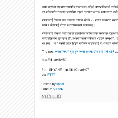
घरमा कसैको सहयोग नभएपछि रञ्जनलाई अहिले नगरपालिकाले राखेको छ । 
को परिक्षापछि उनलाई धनगढिमा रहेको ‘एसोएस अनाथ आश्रम’मा राख्
रञ्जनलाई जिल्ला बाल कल्याण कोषमा रहेको ५० हजार रकमबाट सहयोग प्
खाने र छोरालाई पीट्ने स्थानीयबमसी बताउछन् ।
रञ्जनलाई गाँउका केही युवाले सहयोगका लागि गएको मंगलबार दशरथचन्
नगरपालिकामा पुर्‍याएका हाैँ’, स्थानीयबासी तर्कराज भट्टले भन्नुभयो,
भर छैन् ।’ सधैँ रक्सी खाएर हिँड्ने मनोजले गाउँलेलाई नै थर्काउने 
The post
कस्तो निर्दयि बुवा हुन जस्ले आफ्नो छोरालाई मार्न खोजे
ap
http://ift.tt/eA8V8J
from SHYANE http://ift.tt/2oveH07
via
IFTTT
Posted by
kpcat
Labels:
SHYANE