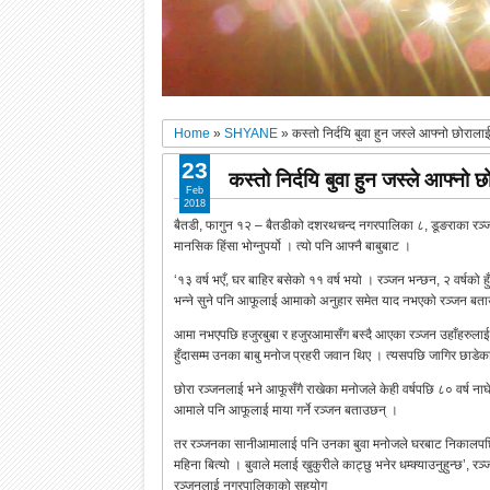
Home
»
SHYANE
»
कस्तो निर्दयि बुवा हुन जस्ले आफ्नो छोरालाई
23
कस्तो निर्दयि बुवा हुन जस्ले आफ्नो छ
Feb
2018
बैतडी, फागुन १२ – बैतडीको दशरथचन्द नगरपालिका ८, डूङराका रञ्जन 
मानसिक हिंसा भोग्नुपर्यो । त्यो पनि आफ्नै बाबुबाट ।
‘१३ वर्ष भएँ, घर बाहिर बसेको ११ वर्ष भयो । रञ्जन भन्छन, २ वर्षको ह
भन्ने सुने पनि आफूलाई आमाको अनुहार समेत याद नभएको रञ्जन बत
आमा नभएपछि हजुरबुबा र हजुरआमासँग बस्दै आएका रञ्जन उहाँहरुलाई 
हुँदासम्म उनका बाबु मनोज प्रहरी जवान थिए । त्यसपछि जागिर छाडे
छोरा रञ्जनलाई भने आफूसँगै राखेका मनोजले केही वर्षपछि ८० वर्ष न
आमाले पनि आफूलाई माया गर्ने रञ्जन बताउछन् ।
तर रञ्जनका सानीआमालाई पनि उनका बुवा मनोजले घरबाट निकालपछि 
महिना बित्यो । बुवाले मलाई खुकुरीले काट्छु भनेर धम्क्याउनुहुन्छ’, रञ
रञ्जनलाई नगरपालिकाको सहयोग