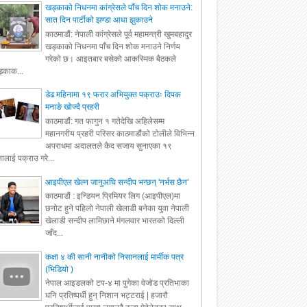
खड्काको निधनमा कांग्रेसले पाँच दिन शोक मनाउने:
सात दिन पार्टीको झण्डा आधा झुकाउने
काठमाडौं: नेपाली कांग्रेसले पूर्व महामन्त्री खुमबहादुर
खड्काको निधनमा पाँच दिन शोक मनाउने निर्णय
गरेको छ। आइतबार बसेको आकस्मिक बैठकले
्काक...
डेढ महिनामा १९ फरार अभियुक्त पक्राउः दिपक
मनाङे खोज्दै प्रहरी
काठमाडौं: गत फागुन १ गतेदेखि अहिलेसम्म
महानगरीय प्रहरी परिसर काठमाडौंको टोलीले विभिन्न
अपराधमा अदालतले कैद सजाय सुनाएका १९
ालाई पक्राउ गरे...
आइपीएल खेल्न जानुअघि सन्दीप भन्छन् 'नर्भस छैन'
काठमाडौं : इन्डियन प्रिमियर लिग (आइपीएल)मा
छनोट हुने पहिलो नेपाली खेलाडी बनेका युवा नेपाली
खेलाडी सन्दीप लामिछाने मंगलवार भारतको दिल्ली
जाँद...
कक्षा ४ की सानी नानीको निसानलाई मार्मीक पत्र
(भिडियो )
नेपाल आइडलको टप-४ मा पुगेका वेजोड प्रतिभाका
धनि प्रतिष्पर्धी हुन् निशान भट्टराई | हजारौ