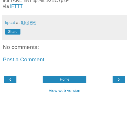
from ARENA http://ift.tt/2BC7p2P
via
IFTTT
kpcat
at
6:58 PM
Share
No comments:
Post a Comment
‹
›
Home
View web version