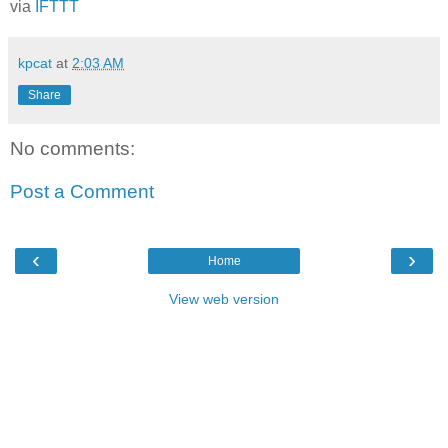
via
IFTTT
kpcat
at
2:03 AM
Share
No comments:
Post a Comment
‹
›
Home
View web version