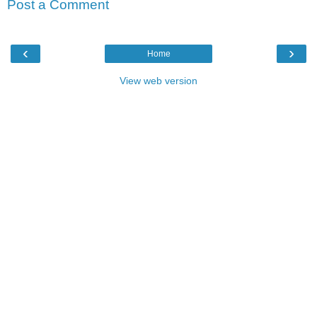
Post a Comment
‹
›
Home
View web version