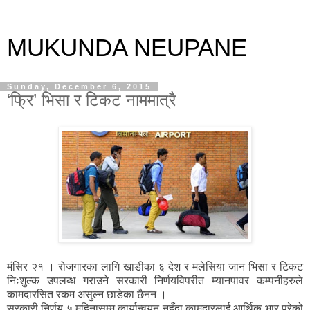
MUKUNDA NEUPANE
Sunday, December 6, 2015
‘फ्रि’ भिसा र टिकट नाममात्रै
मंसिर २१ । रोजगारका लागि खाडीका ६ देश र मलेसिया जान भिसा र टिकट
निःशुल्क उपलब्ध गराउने सरकारी निर्णयविपरीत म्यानपावर कम्पनीहरुले
कामदारसित रकम असुल्न छाडेका छैनन ।
सरकारी निर्णय ५ महिनासम्म कार्यान्वयन नहुँदा कामदारलाई आर्थिक भार परेको