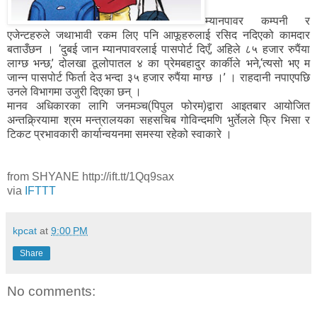
म्यानपावर कम्पनी र
एजेन्टहरुले जथाभावी रकम लिए पनि आफूहरुलाई रसिद नदिएको कामदार
बताउँछन । ‘दुबई जान म्यानपावरलाई पासपोर्ट दिएँ, अहिले ८५ हजार रुपैंया
लाग्छ भन्छ,’ दोलखा ठूलोपातल ४ का प्रेमबहादुर कार्कीले भने,‘त्यसो भए म
जान्न पासपोर्ट फिर्ता देउ भन्दा ३५ हजार रुपैंया माग्छ ।’ । राहदानी नपाएपछि
उनले विभागमा उजुरी दिएका छन् ।
मानव अधिकारका लागि जनमञ्च(पिपुल फोरम)द्वारा आइतबार आयोजित
अन्तक्र्रियामा श्रम मन्त्रालयका सहसचिब गोविन्दमणि भुर्तेलले फ्रि भिसा र
टिकट प्रभावकारी कार्यान्वयनमा समस्या रहेको स्वाकारे ।
from SHYANE http://ift.tt/1Qq9sax
via
IFTTT
kpcat
at
9:00 PM
Share
No comments: