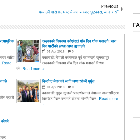
Previous
पत्याउनै गारो ४८ घण्टामै क्यान्सरबाट छुट्कारा, जानी राखौं
FA
अत्याधुनिक
खड्काको निधनमा कांग्रेसले पाँच दिन शोक मनाउने: सात
दिन पार्टीको झण्डा आधा झुकाउने
01
Apr
2018
0
तावरण चाहिए
काठमाडौं: नेपाली कांग्रेसले पूर्व महामन्त्री खुमबहादुर
..
Read
खड्काको निधनमा पाँच दिन शोक मनाउने निर्णय
गरे...
Read more »
मनाङे
क्रिकेट मैदानको लागि जग्गा खोज्दै धुर्मुस
01
Apr
2018
0
काठमाडौं: धुर्मुस सुन्तली फाउण्डेसनले नेपालमा अन्तराष्ट्रिय
रीय प्रहरी
क्रिकेट मैदान बनाउने घोषणा गरेसँगै मैदान...
Read more
»
 कोषमै
ाशंकर