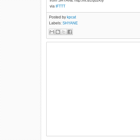
from SHYANE http://ift.tt/2quzKiy
via
IFTTT
Posted by
kpcat
Labels:
SHYANE