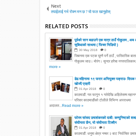
Next
तपाईलाई गर्भ रोक्न मन छ ? यो फल खानुहोस्
RELATED POSTS
पूर्वको सान बढाउने एक मात्र ठाउँ गोकुलम , अब 
सुबिधाको साथमा ( फिचर भिडियो )
30
May
2018
0
जिबनमा एक पटक घुम्नै पर्ने ठाउँ , पारिवारिक बा
गोकुलम जाउ। मोरंग। सुन्दर हरैचा नगरपालिकाम.
more »
डेढ महिनामा १९ फरार अभियुक्त पक्राउः दिपक 
खोज्दै प्रहरी
01
Apr
2018
0
काठमाडौं: गत फागुन १ गतेदेखि अहिलेसम्म महानग
परिसर काठमाडौंको टोलीले विभिन्न अपराधमा
अदालत...
Read more »
फोरम सांसद उमाशंकरको दाबी: कम्युनिष्टको शब्द
संघीयता छैन, यो संघीयता टिक्दैन
01
Apr
2018
0
काठमाडौं: धनुषा क्षेत्र नम्बर २ बाट निर्वाचित उम