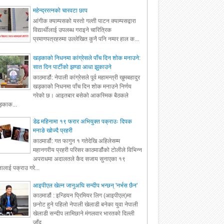
महेन्द्ररत्नको चारवटा छाप
आंगीक क्याम्पसको यस्तो गल्ती पाटन क्याम्पसद्वारा
विद्यार्थीलाई उपलब्ध गराइने चारित्रिक
प्रमाणपत्रहरुमा उल्लेखित कुनै पनि नम्वर हाल क...
खड्काको निधनमा कांग्रेसले पाँच दिन शोक मनाउने:
सात दिन पार्टीको झण्डा आधा झुकाउने
काठमाडौं: नेपाली कांग्रेसले पूर्व महामन्त्री खुमबहादुर
खड्काको निधनमा पाँच दिन शोक मनाउने निर्णय
गरेको छ। आइतबार बसेको आकस्मिक बैठकले
्काक...
डेढ महिनामा १९ फरार अभियुक्त पक्राउः दिपक
मनाङे खोज्दै प्रहरी
काठमाडौं: गत फागुन १ गतेदेखि अहिलेसम्म
महानगरीय प्रहरी परिसर काठमाडौंको टोलीले विभिन्न
अपराधमा अदालतले कैद सजाय सुनाएका १९
ालाई पक्राउ गरे...
आइपीएल खेल्न जानुअघि सन्दीप भन्छन् 'नर्भस छैन'
काठमाडौं : इन्डियन प्रिमियर लिग (आइपीएल)मा
छनोट हुने पहिलो नेपाली खेलाडी बनेका युवा नेपाली
खेलाडी सन्दीप लामिछाने मंगलवार भारतको दिल्ली
जाँद...