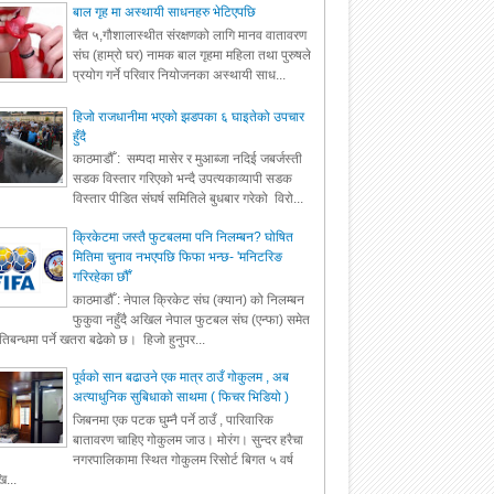
बाल गृह मा अस्थायी साधनहरु भेटिएपछि
चैत ५,गौशालास्थीत संरक्षणको लागि मानव वातावरण
संघ (हाम्रो घर) नामक बाल गृहमा महिला तथा पुरुषले
प्रयोग गर्ने परिवार नियोजनका अस्थायी साध...
हिजो राजधानीमा भएको झडपका ६ घाइतेको उपचार
हुँदै
काठमाडौँ : सम्पदा मासेर र मुआब्जा नदिई जबर्जस्ती
सडक विस्तार गरिएको भन्दै उपत्यकाव्यापी सडक
विस्तार पीडित संघर्ष समितिले बुधबार गरेको विरो...
क्रिकेटमा जस्तै फुटबलमा पनि निलम्बन? घोषित
मितिमा चुनाव नभएपछि फिफा भन्छ- 'मनिटरिङ
गरिरहेका छौँ'
काठमाडौँ : नेपाल क्रिकेट संघ (क्यान) को निलम्बन
फुकुवा नहुँदै अखिल नेपाल फुटबल संघ (एन्फा) समेत
रतिबन्धमा पर्ने खतरा बढेको छ। हिजो हुनुपर...
पूर्वको सान बढाउने एक मात्र ठाउँ गोकुलम , अब
अत्याधुनिक सुबिधाको साथमा ( फिचर भिडियो )
जिबनमा एक पटक घुम्नै पर्ने ठाउँ , पारिवारिक
बातावरण चाहिए गोकुलम जाउ। मोरंग। सुन्दर हरैचा
नगरपालिकामा स्थित गोकुलम रिसोर्ट बिगत ५ वर्ष
ि...