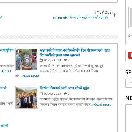
Previous
लो
अामा छाेरा नै म्यादी प्रहरीमा भर्ना भएपछि….
नेप
अत्याधुनिक
खड्काको निधनमा कांग्रेसले पाँच दिन शोक मनाउने: सात
दिन पार्टीको झण्डा आधा झुकाउने
01
Apr
2018
0
तावरण चाहिए
काठमाडौं: नेपाली कांग्रेसले पूर्व महामन्त्री खुमबहादुर
SP
..
Read
खड्काको निधनमा पाँच दिन शोक मनाउने निर्णय
गरे...
Read more »
Er
मनाङे
क्रिकेट मैदानको लागि जग्गा खोज्दै धुर्मुस
01
Apr
2018
0
NE
काठमाडौं: धुर्मुस सुन्तली फाउण्डेसनले नेपालमा अन्तराष्ट्रिय
रीय प्रहरी
क्रिकेट मैदान बनाउने घोषणा गरेसँगै मैदान...
Read more
»
 कोषमै