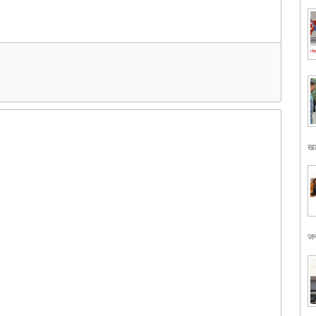
खड
जन