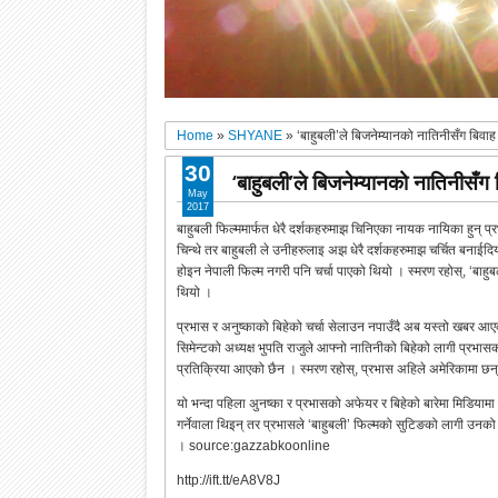
Home
»
SHYANE
»
‘बाहुबली’ले बिजनेम्यानको नातिनीसँग बिवाह ग
30
‘बाहुबली’ले बिजनेम्यानको नातिनीसँग बि
May
2017
बाहुबली फिल्ममार्फत धेरै दर्शकहरुमाझ चिनिएका नायक नायिका हुन् प
चिन्थे तर बाहुबली ले उनीहरुलाइ अझ धेरै दर्शकहरुमाझ चर्चित बनाईद
होइन नेपाली फिल्म नगरी पनि चर्चा पाएको थियो । स्मरण रहोस्, ‘बा
थियो ।
प्रभास र अनुष्काको बिहेको चर्चा सेलाउन नपाउँदै अब यस्तो खबर आए
सिमेन्टको अध्यक्ष भुपति राजुले आफ्नो नातिनीको बिहेको लागी प्रभ
प्रतिक्रिया आएको छैन । स्मरण रहोस्, प्रभास अहिले अमेरिकामा छन् 
यो भन्दा पहिला अुनष्का र प्रभासको अफेयर र बिहेको बारेमा मिडियामा
गर्नेवाला थिइन् तर प्रभासले ‘बाहुबली’ फिल्मको सुटिङको लागी उनको
। source:gazzabkoonline
http://ift.tt/eA8V8J