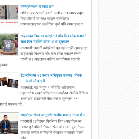
महेन्द्ररत्नको चारवटा छाप
आंगीक क्याम्पसको यस्तो गल्ती पाटन क्याम्पसद्वारा
विद्यार्थीलाई उपलब्ध गराइने चारित्रिक
प्रमाणपत्रहरुमा उल्लेखित कुनै पनि नम्वर हाल क...
खड्काको निधनमा कांग्रेसले पाँच दिन शोक मनाउने:
सात दिन पार्टीको झण्डा आधा झुकाउने
काठमाडौं: नेपाली कांग्रेसले पूर्व महामन्त्री खुमबहादुर
खड्काको निधनमा पाँच दिन शोक मनाउने निर्णय
गरेको छ। आइतबार बसेको आकस्मिक बैठकले
्काक...
डेढ महिनामा १९ फरार अभियुक्त पक्राउः दिपक
मनाङे खोज्दै प्रहरी
काठमाडौं: गत फागुन १ गतेदेखि अहिलेसम्म
महानगरीय प्रहरी परिसर काठमाडौंको टोलीले विभिन्न
अपराधमा अदालतले कैद सजाय सुनाएका १९
ालाई पक्राउ गरे...
आइपीएल खेल्न जानुअघि सन्दीप भन्छन् 'नर्भस छैन'
काठमाडौं : इन्डियन प्रिमियर लिग (आइपीएल)मा
छनोट हुने पहिलो नेपाली खेलाडी बनेका युवा नेपाली
खेलाडी सन्दीप लामिछाने मंगलवार भारतको दिल्ली
जाँद...