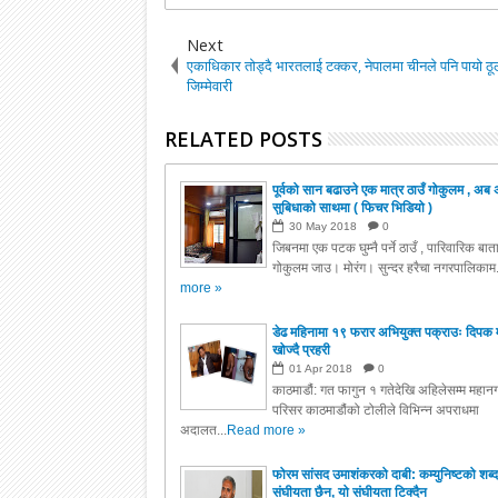
Next
एकाधिकार तोड्दै भारतलाई टक्कर, नेपालमा चीनले पनि पायो ठू
जिम्मेवारी
RELATED POSTS
पूर्वको सान बढाउने एक मात्र ठाउँ गोकुलम , अब 
सुबिधाको साथमा ( फिचर भिडियो )
30
May
2018
0
जिबनमा एक पटक घुम्नै पर्ने ठाउँ , पारिवारिक बा
गोकुलम जाउ। मोरंग। सुन्दर हरैचा नगरपालिकाम.
more »
डेढ महिनामा १९ फरार अभियुक्त पक्राउः दिपक 
खोज्दै प्रहरी
01
Apr
2018
0
काठमाडौं: गत फागुन १ गतेदेखि अहिलेसम्म महानग
परिसर काठमाडौंको टोलीले विभिन्न अपराधमा
अदालत...
Read more »
फोरम सांसद उमाशंकरको दाबी: कम्युनिष्टको शब्द
संघीयता छैन, यो संघीयता टिक्दैन