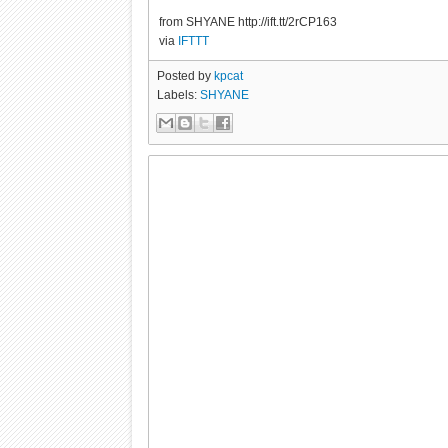
from SHYANE http://ift.tt/2rCP163
via
IFTTT
Posted by
kpcat
Labels:
SHYANE