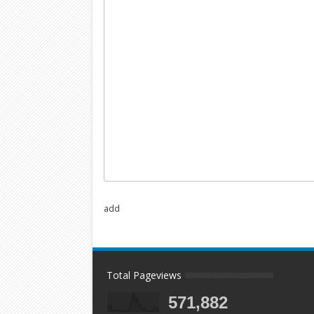
add
Total Pageviews
571,882