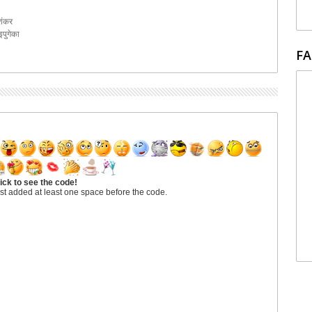
ाशंकर
पुगेका
FA
ick to see the code!
st added at least one space before the code.