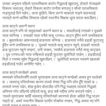
उनका अनुसार पहिलो प्राथमिकता काटेर गिद्धलाई खुवाउनु, दोस्रो रोजाइको
विकल्प जलाउनु, तेस्रो विकल्प काटेर पानीमा बगाउनु र चौथो प्राथमिकता
गाड्नुलाई दिने गर्छन्। लास कुहिने, किरा लाग्ने भएकाले गाड्ने चलनलाई
नराम्रो मान्ने धार्मिक विश्वास रहेको स्थानीय शिक्षक धु्रव बराल बताउँछन्।
लास काट्ने अलग्गै चलन
लास काट्ने पनि यो समुदायको अलग्गै चलन छ । मावलीलाई रगतको र दूधको
नाता मानिन्छ । रगतको नाता पर्नेले मासु ९रगत० काट्न हुँदैन भन्ने जनविश्वास
छ । बुबातर्फका आफन्तलाई हाडनाता भनिन्छ । हाडनाता पर्नेले हड्डी फुटाउनु
हुँदैन भन्ने जनविश्वास छ । ‘दूधको नाताले मासु काट्न नहुने, हाडको नाताले
हाड फुटाउन नहुने भन्छन्’, उनी भन्छन्, ‘त्यसैले हाडनाता पर्नेले मासु काट्छन्
। दूध ९रगत०को नाता पर्नेहरूले हड्डी फुटाएर धुलोपिठो पार्छन् । हड्डीलाई
पिठो र रगतमा मुछेर गिद्धलाई खुवाउँछन् ।’ धुलोपिठो बनाउन नसक्ने खालको
हड्डीलाई गाडेर अन्तेष्टि गर्छन् ।
लास काट्ने मान्छेको अभाव
समयको परिवर्तनसँगै तल्लो मुस्ताङमा लास काट्ने मान्छेको अभाव हुन थालेको
छ । जलवायु परिवर्तनका कारण तल्लो भेगमा गिद्ध पनि लोप हुँदै गएको छ ।
लामाले मन्त्र पढेर, शंख फुकेर बोलाउँदा पनि गिद्ध नआएमा लामाले गिद्धको
अभिनय गरेर उफ्रिदै-उफ्रिदै मासु, हाड सबै नदीमा लगेर बगाउने गर्छन् ।
‘तल्लो मुस्ताङमा चाहिँ जलवायु परिवर्तनको कारणले होला अहिले गिद्ध पाउन
गाह्रो छ’, अर्का स्थानीय शिक्षक प्रदीप पोखरेल भन्छन्, ‘गिद्ध अभाव भए पनि
पुरानो चलन त छाड्नु भएन ।