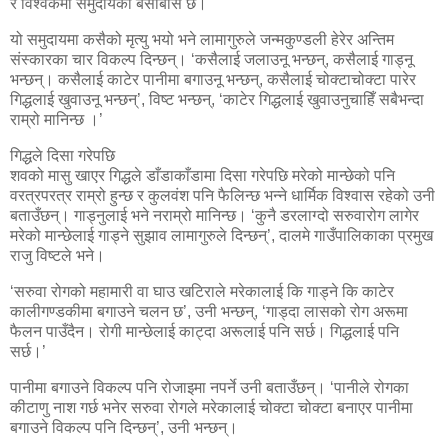
र विश्वकर्मा समुदायको बसोबास छ।
यो समुदायमा कसैको मृत्यु भयो भने लामागुरुले जन्मकुण्डली हेरेर अन्तिम
संस्कारका चार विकल्प दिन्छन्। ‘कसैलाई जलाउनू भन्छन्, कसैलाई गाड्नू
भन्छन्। कसैलाई काटेर पानीमा बगाउनू भन्छन्, कसैलाई चोक्टाचोक्टा पारेर
गिद्धलाई खुवाउनू भन्छन्’, विष्ट भन्छन्, ‘काटेर गिद्धलाई खुवाउनुचाहिँ सबैभन्दा
राम्रो मानिन्छ ।’
गिद्धले दिसा गरेपछि
शवको मासु खाएर गिद्धले डाँडाकाँडामा दिसा गरेपछि मरेको मान्छेको पनि
वरत्रपरत्र राम्रो हुन्छ र कुलवंश पनि फैलिन्छ भन्ने धार्मिक विश्वास रहेको उनी
बताउँछन्। गाड्नुलाई भने नराम्रो मानिन्छ। ‘कुनै डरलाग्दो सरुवारोग लागेर
मरेको मान्छेलाई गाड्ने सुझाव लामागुरुले दिन्छन्’, दालमे गाउँपालिकाका प्रमुख
राजु विष्टले भने।
‘सरुवा रोगको महामारी वा घाउ खटिराले मरेकालाई कि गाड्ने कि काटेर
कालीगण्डकीमा बगाउने चलन छ’, उनी भन्छन्, ‘गाड्दा लासको रोग अरूमा
फैलन पाउँदैन। रोगी मान्छेलाई काट्दा अरूलाई पनि सर्छ। गिद्धलाई पनि
सर्छ।’
पानीमा बगाउने विकल्प पनि रोजाइमा नपर्ने उनी बताउँछन्। ‘पानीले रोगका
कीटाणु नाश गर्छ भनेर सरुवा रोगले मरेकालाई चोक्टा चोक्टा बनाएर पानीमा
बगाउने विकल्प पनि दिन्छन्’, उनी भन्छन्।